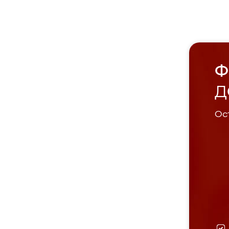
Ф
Д
Ост