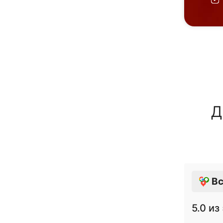
Д
Вс
5.0
из 