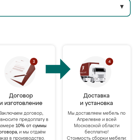
▼
Договор
Доставка
и изготовление
и установка
Заключаем договор,
Мы доставляем мебель по
 вносите предоплату в
Апрелевке и всей
азмере
10% от суммы
Московской области
оговора
, и мы отдаём
бесплатно!
аказ в производство.
Стоимость сборки мебели: