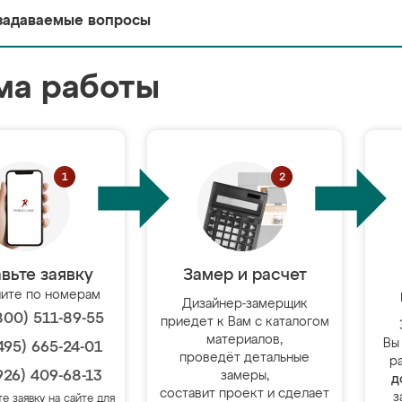
задаваемые вопросы
ма работы
вьте заявку
Замер и расчет
ите по номерам
Дизайнер-замерщик
800) 511-89-55
приедет к Вам с каталогом
материалов,
Вы
495) 665-24-01
проведёт детальные
р
926) 409-68-13
замеры,
д
составит проект и сделает
з
те заявку на сайте для