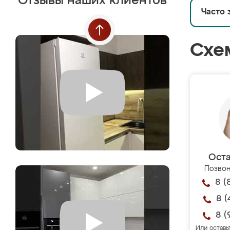
Отзывы наших клиентов
Часто 
Схе
Оста
Позвон
8 (
8 (
8 (
Или оставь