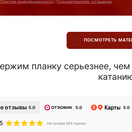
Политике конфиденциальности
|
Пользовательскому соглашению
ПОСМОТРЕТЬ МАТ
ержим планку серьезнее, чем
катани
е отзывы
5.0
5.0
5.0
5
На основе
945
оценок