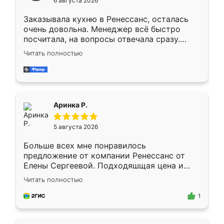
6 августа 2026
мебели буду заказывать только здесь.
Заказывала кухню в Ренессанс, осталась
очень довольна. Менеджер всё быстро
посчитала, на вопросы отвечала сразу.
Замерщик приехал в субботу, подошёл к
Читать полностью
делу со всей ответственностью. Собрали
за день, ребята работали аккуратно, даже
пыли почти не было. Качество отличное,
ящики ходят плавно, ничего не скрипит.
Всё подошло как влитое.
Аринка Р.
5 августа 2026
Больше всех мне понравилось
предложение от компании Ренессанс от
Елены Сергеевой. Подходяшщая цена и
короткие сроки изготовления. Приехавший
Читать полностью
для замера сотрудник Владислав
предложил по моему эскизу самый
1
подходящий вариант шкафа. Немного его
видоизменил, получилось даже лучше, чем