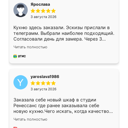
я хотела.
Ярослава
3 августа 2026
Кухню здесь заказали. Эскизы прислали в
телеграмм. Выбрали наиболее подходящий.
Согласовали день для замера. Через 3
недели кухня была уже готова. Остались
Читать полностью
довольны работой. Спасибо Ренессанс
мебель за качественную работу!
yaroslava1986
3 августа 2026
Заказала себе новый шкаф в студии
Ренессанс где ранее заказывала себе
новую кухню.Чего искать, когда качеством
вполне довольна. Служит кухня уже почти
Читать полностью
два года, нареканий нет.