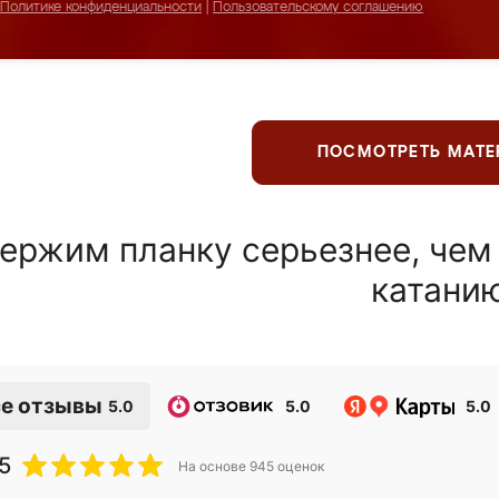
Политике конфиденциальности
|
Пользовательскому соглашению
ПОСМОТРЕТЬ МАТ
ержим планку серьезнее, чем
катани
е отзывы
5.0
5.0
5.0
5
На основе
945
оценок