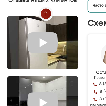
Отзывы наших клиентов
Часто 
Схе
Оста
Позвон
8 (
8 (
8 (
Или оставь