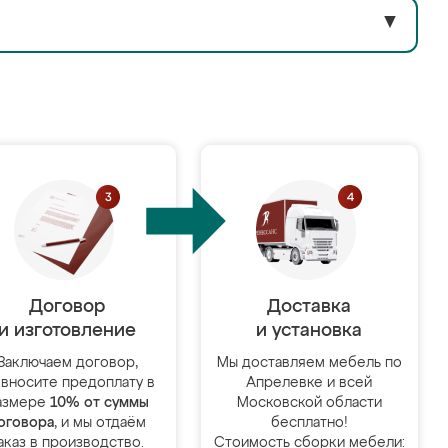
▼
Договор
Доставка
и изготовление
и установка
Заключаем договор,
Мы доставляем мебель по
 вносите предоплату в
Апрелевке и всей
азмере
10% от суммы
Московской области
оговора
, и мы отдаём
бесплатно!
аказ в производство.
Стоимость сборки мебели: