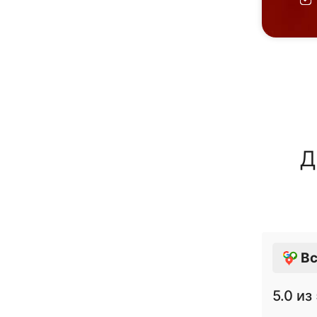
Д
Вс
5.0
из 