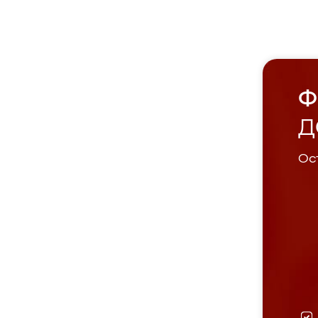
Ф
Д
Ост