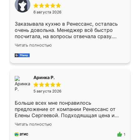
меньше, здесь же он более разнообразный.
Мне нравится ,если что-то потребуется из
6 августа 2026
мебели буду заказывать только здесь.
Заказывала кухню в Ренессанс, осталась
очень довольна. Менеджер всё быстро
посчитала, на вопросы отвечала сразу.
Замерщик приехал в субботу, подошёл к
Читать полностью
делу со всей ответственностью. Собрали
за день, ребята работали аккуратно, даже
пыли почти не было. Качество отличное,
ящики ходят плавно, ничего не скрипит.
Всё подошло как влитое.
Аринка Р.
5 августа 2026
Больше всех мне понравилось
предложение от компании Ренессанс от
Елены Сергеевой. Подходяшщая цена и
короткие сроки изготовления. Приехавший
Читать полностью
для замера сотрудник Владислав
предложил по моему эскизу самый
1