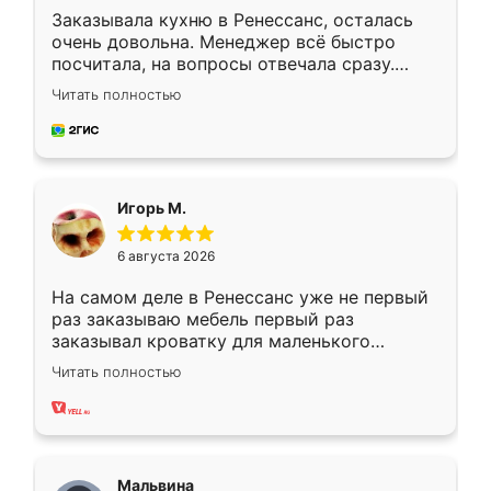
Заказывала кухню в Ренессанс, осталась
очень довольна. Менеджер всё быстро
посчитала, на вопросы отвечала сразу.
Замерщик приехал в субботу, подошёл к
Читать полностью
делу со всей ответственностью. Собрали
за день, ребята работали аккуратно, даже
пыли почти не было. Качество отличное,
ящики ходят плавно, ничего не скрипит.
Всё подошло как влитое.
Игорь М.
6 августа 2026
На самом деле в Ренессанс уже не первый
раз заказываю мебель первый раз
заказывал кроватку для маленького
ребёнка при его рождении ,во второй раз
Читать полностью
заказал шкаф-купе. По качеству очень
хорошее сборка достаточно быстрая,
также адекватные цены. До этого
сравнивал с разными конкурентами в этом
сегменте ,выбор у конкурентов куда
Мальвина