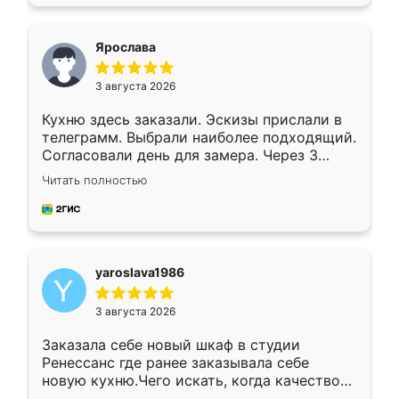
подходящий вариант шкафа. Немного его
видоизменил, получилось даже лучше, чем
я хотела.
Ярослава
3 августа 2026
Кухню здесь заказали. Эскизы прислали в
телеграмм. Выбрали наиболее подходящий.
Согласовали день для замера. Через 3
недели кухня была уже готова. Остались
Читать полностью
довольны работой. Спасибо Ренессанс
мебель за качественную работу!
yaroslava1986
3 августа 2026
Заказала себе новый шкаф в студии
Ренессанс где ранее заказывала себе
новую кухню.Чего искать, когда качеством
вполне довольна. Служит кухня уже почти