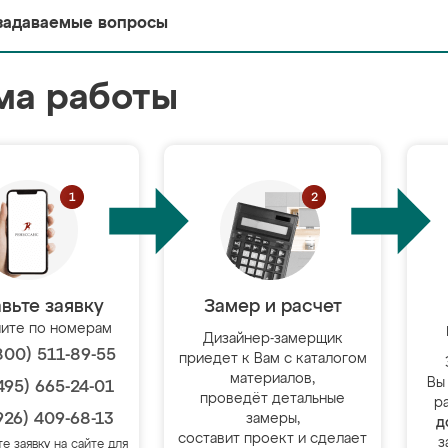
задаваемые вопросы
ма работы
вьте заявку
Замер и расчет
ите по номерам
Дизайнер-замерщик
800) 511-89-55
приедет к Вам с каталогом
материалов,
Вы
495) 665-24-01
проведёт детальные
р
926) 409-68-13
замеры,
д
составит проект и сделает
з
те заявку на сайте для