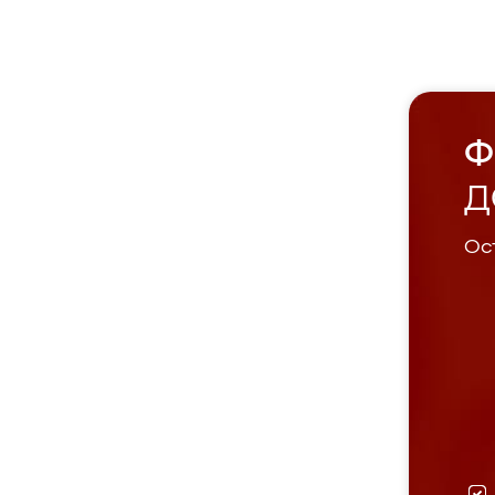
Ф
Д
Ост