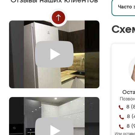
Отзывы наших клиентов
Часто 
Схе
Оста
Позвон
8 (
8 (
8 (
Или оставь