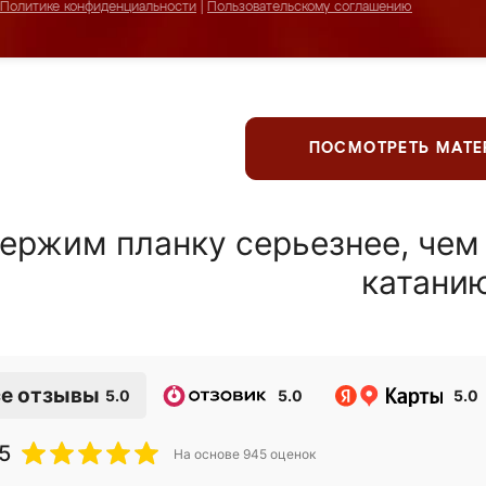
Политике конфиденциальности
|
Пользовательскому соглашению
ПОСМОТРЕТЬ МАТ
ержим планку серьезнее, чем
катани
е отзывы
5.0
5.0
5.0
5
На основе
945
оценок