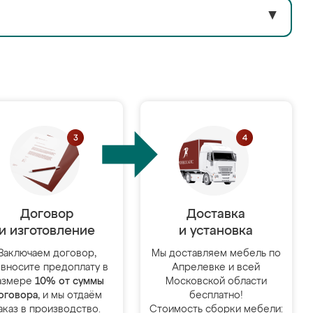
▼
Договор
Доставка
и изготовление
и установка
Заключаем договор,
Мы доставляем мебель по
 вносите предоплату в
Апрелевке и всей
азмере
10% от суммы
Московской области
оговора
, и мы отдаём
бесплатно!
аказ в производство.
Стоимость сборки мебели: