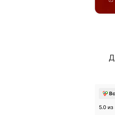
Д
Вс
5.0
из 