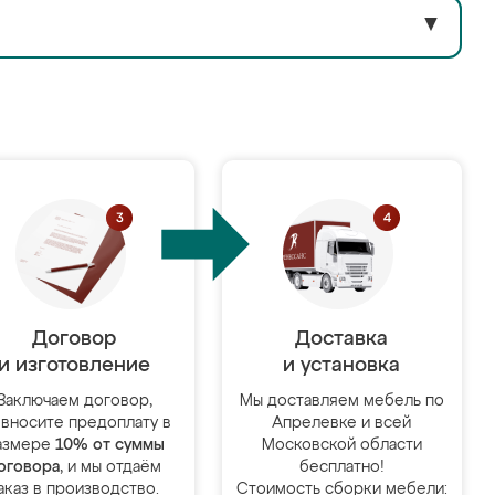
▼
Договор
Доставка
и изготовление
и установка
Заключаем договор,
Мы доставляем мебель по
 вносите предоплату в
Апрелевке и всей
азмере
10% от суммы
Московской области
оговора
, и мы отдаём
бесплатно!
аказ в производство.
Стоимость сборки мебели: