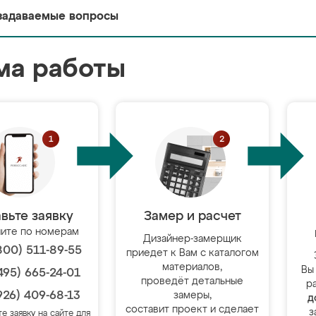
задаваемые вопросы
ма работы
вьте заявку
Замер и расчет
ите по номерам
Дизайнер-замерщик
800) 511-89-55
приедет к Вам с каталогом
материалов,
Вы
495) 665-24-01
проведёт детальные
р
926) 409-68-13
замеры,
д
составит проект и сделает
з
те заявку на сайте для