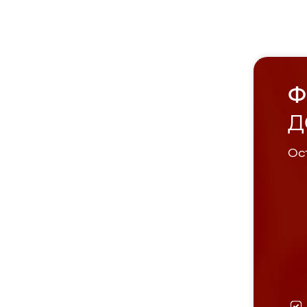
Ф
Д
Ост