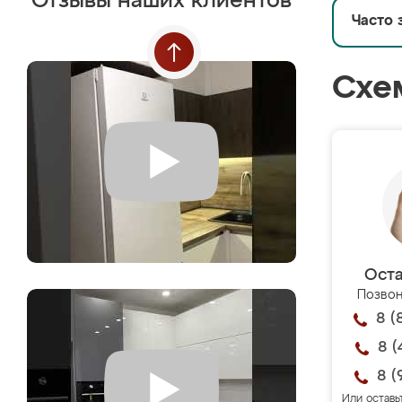
Отзывы наших клиентов
Часто 
Схе
Оста
Позвон
8 (
8 (
8 (
Или оставь