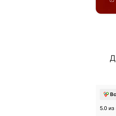
Д
Вс
5.0
из 