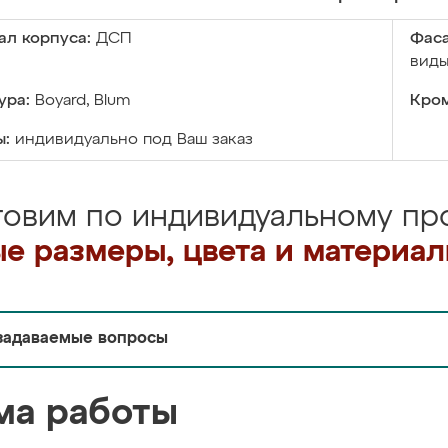
ал корпуса:
ДСП
Фаса
виды
ура:
Boyard, Blum
Кром
ы:
индивидуально под Ваш заказ
товим по индивидуальному про
е размеры, цвета и материа
задаваемые вопросы
ма работы