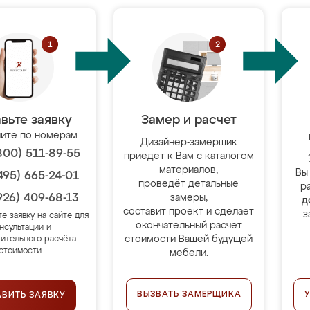
вьте заявку
Замер и расчет
ите по номерам
Дизайнер-замерщик
800) 511-89-55
приедет к Вам с каталогом
материалов,
Вы
495) 665-24-01
проведёт детальные
р
926) 409-68-13
замеры,
д
составит проект и сделает
з
те заявку на сайте для
окончательный расчёт
нсультации и
стоимости Вашей будущей
ительного расчёта
стоимости.
мебели.
ВЫЗВАТЬ ЗАМЕРЩИКА
АВИТЬ ЗАЯВКУ