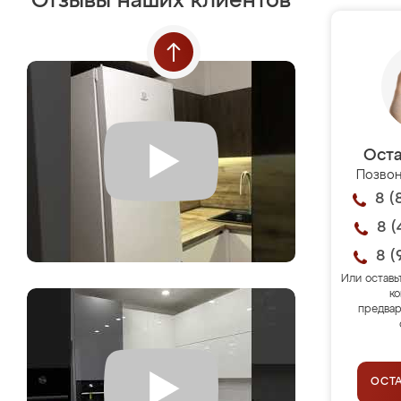
Отзывы наших клиентов
Оста
Позвон
8 (
8 (
8 (
Или оставь
ко
предвар
ОСТ