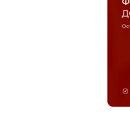
Ф
Д
Ост