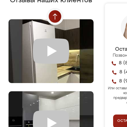
Отзывы наших клиентов
Оста
Позвон
8 (
8 (
8 (
Или оставь
ко
предвар
ОСТ