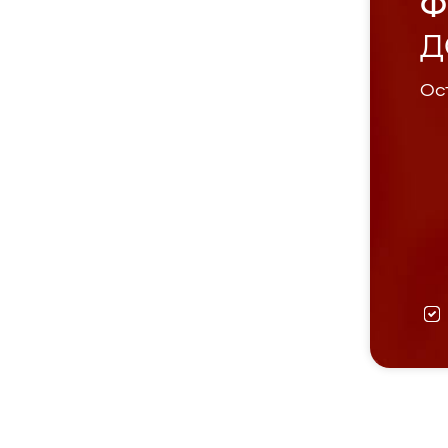
Ф
Д
Ост