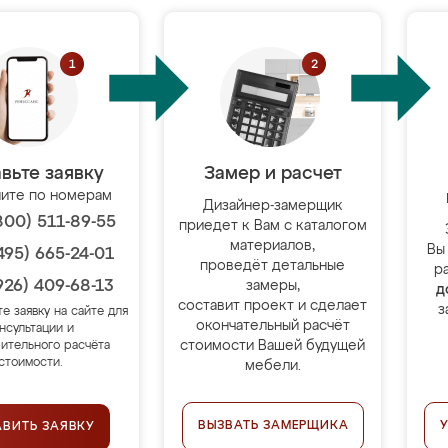
вьте заявку
Замер и расчет
ите по номерам
Дизайнер-замерщик
800) 511-89-55
приедет к Вам с каталогом
материалов,
Вы
495) 665-24-01
проведёт детальные
р
926) 409-68-13
замеры,
д
составит проект и сделает
з
те заявку на сайте для
окончательный расчёт
нсультации и
стоимости Вашей будущей
ительного расчёта
стоимости.
мебели.
ВЫЗВАТЬ ЗАМЕРЩИКА
АВИТЬ ЗАЯВКУ