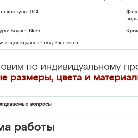
ал корпуса:
ДСП
Фаса
виды
ура:
Boyard, Blum
Кром
ы:
индивидуально под Ваш заказ
товим по индивидуальному про
е размеры, цвета и материа
задаваемые вопросы
ма работы