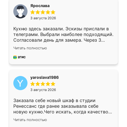
я хотела.
Ярослава
3 августа 2026
Кухню здесь заказали. Эскизы прислали в
телеграмм. Выбрали наиболее подходящий.
Согласовали день для замера. Через 3
недели кухня была уже готова. Остались
Читать полностью
довольны работой. Спасибо Ренессанс
мебель за качественную работу!
yaroslava1986
3 августа 2026
Заказала себе новый шкаф в студии
Ренессанс где ранее заказывала себе
новую кухню.Чего искать, когда качеством
вполне довольна. Служит кухня уже почти
Читать полностью
два года, нареканий нет.