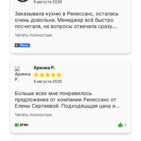
6 августа 2026
мебели буду заказывать только здесь.
Заказывала кухню в Ренессанс, осталась
очень довольна. Менеджер всё быстро
посчитала, на вопросы отвечала сразу.
Замерщик приехал в субботу, подошёл к
Читать полностью
делу со всей ответственностью. Собрали
за день, ребята работали аккуратно, даже
пыли почти не было. Качество отличное,
ящики ходят плавно, ничего не скрипит.
Всё подошло как влитое.
Аринка Р.
5 августа 2026
Больше всех мне понравилось
предложение от компании Ренессанс от
Елены Сергеевой. Подходяшщая цена и
короткие сроки изготовления. Приехавший
Читать полностью
для замера сотрудник Владислав
предложил по моему эскизу самый
1
подходящий вариант шкафа. Немного его
видоизменил, получилось даже лучше, чем