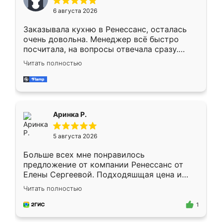
Мне нравится ,если что-то потребуется из
6 августа 2026
мебели буду заказывать только здесь.
Заказывала кухню в Ренессанс, осталась
очень довольна. Менеджер всё быстро
посчитала, на вопросы отвечала сразу.
Замерщик приехал в субботу, подошёл к
Читать полностью
делу со всей ответственностью. Собрали
за день, ребята работали аккуратно, даже
пыли почти не было. Качество отличное,
ящики ходят плавно, ничего не скрипит.
Всё подошло как влитое.
Аринка Р.
5 августа 2026
Больше всех мне понравилось
предложение от компании Ренессанс от
Елены Сергеевой. Подходяшщая цена и
короткие сроки изготовления. Приехавший
Читать полностью
для замера сотрудник Владислав
предложил по моему эскизу самый
1
подходящий вариант шкафа. Немного его