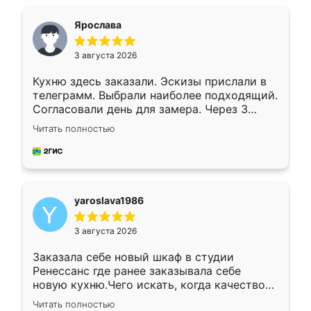
видоизменил, получилось даже лучше, чем
я хотела.
Ярослава
3 августа 2026
Кухню здесь заказали. Эскизы прислали в
телеграмм. Выбрали наиболее подходящий.
Согласовали день для замера. Через 3
недели кухня была уже готова. Остались
Читать полностью
довольны работой. Спасибо Ренессанс
мебель за качественную работу!
yaroslava1986
3 августа 2026
Заказала себе новый шкаф в студии
Ренессанс где ранее заказывала себе
новую кухню.Чего искать, когда качеством
вполне довольна. Служит кухня уже почти
Читать полностью