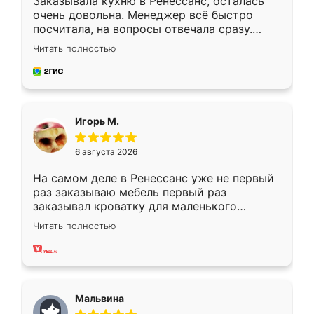
Заказывала кухню в Ренессанс, осталась
очень довольна. Менеджер всё быстро
посчитала, на вопросы отвечала сразу.
Замерщик приехал в субботу, подошёл к
Читать полностью
делу со всей ответственностью. Собрали
за день, ребята работали аккуратно, даже
пыли почти не было. Качество отличное,
ящики ходят плавно, ничего не скрипит.
Всё подошло как влитое.
Игорь М.
6 августа 2026
На самом деле в Ренессанс уже не первый
раз заказываю мебель первый раз
заказывал кроватку для маленького
ребёнка при его рождении ,во второй раз
Читать полностью
заказал шкаф-купе. По качеству очень
хорошее сборка достаточно быстрая,
также адекватные цены. До этого
сравнивал с разными конкурентами в этом
сегменте ,выбор у конкурентов куда
Мальвина
меньше, здесь же он более разнообразный.