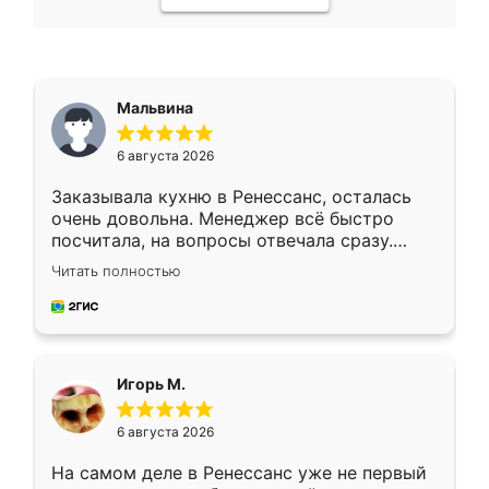
Мальвина
6 августа 2026
Заказывала кухню в Ренессанс, осталась
очень довольна. Менеджер всё быстро
посчитала, на вопросы отвечала сразу.
Замерщик приехал в субботу, подошёл к
Читать полностью
делу со всей ответственностью. Собрали
за день, ребята работали аккуратно, даже
пыли почти не было. Качество отличное,
ящики ходят плавно, ничего не скрипит.
Всё подошло как влитое.
Игорь М.
6 августа 2026
На самом деле в Ренессанс уже не первый