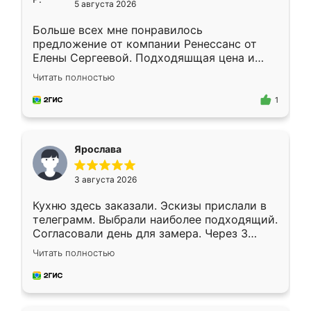
5 августа 2026
Больше всех мне понравилось
предложение от компании Ренессанс от
Елены Сергеевой. Подходяшщая цена и
короткие сроки изготовления. Приехавший
Читать полностью
для замера сотрудник Владислав
предложил по моему эскизу самый
1
подходящий вариант шкафа. Немного его
видоизменил, получилось даже лучше, чем
я хотела.
Ярослава
3 августа 2026
Кухню здесь заказали. Эскизы прислали в
телеграмм. Выбрали наиболее подходящий.
Согласовали день для замера. Через 3
недели кухня была уже готова. Остались
Читать полностью
довольны работой. Спасибо Ренессанс
мебель за качественную работу!