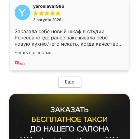
yaroslava1986
3 августа 2026
Заказала себе новый шкаф в студии
Ренессанс где ранее заказывала себе
новую кухню.Чего искать, когда качеством
вполне довольна. Служит кухня уже почти
Читать полностью
два года, нареканий нет.
Еще
ЗАКАЗАТЬ
БЕСПЛАТНОЕ ТАКСИ
ДО НАШЕГО САЛОНА