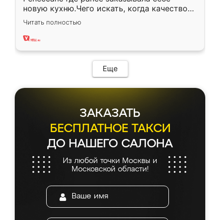
новую кухню.Чего искать, когда качеством
вполне довольна. Служит кухня уже почти
Читать полностью
два года, нареканий нет.
Еще
ЗАКАЗАТЬ
БЕСПЛАТНОЕ ТАКСИ
ДО НАШЕГО САЛОНА
Из любой точки Москвы и
Московской области!