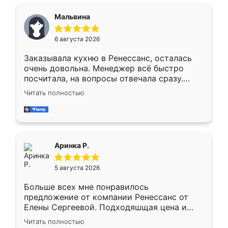
сравнивал с разными конкурентами в этом
сегменте ,выбор у конкурентов куда
Мальвина
меньше, здесь же он более разнообразный.
Мне нравится ,если что-то потребуется из
6 августа 2026
мебели буду заказывать только здесь.
Заказывала кухню в Ренессанс, осталась
очень довольна. Менеджер всё быстро
посчитала, на вопросы отвечала сразу.
Замерщик приехал в субботу, подошёл к
Читать полностью
делу со всей ответственностью. Собрали
за день, ребята работали аккуратно, даже
пыли почти не было. Качество отличное,
ящики ходят плавно, ничего не скрипит.
Всё подошло как влитое.
Аринка Р.
5 августа 2026
Больше всех мне понравилось
предложение от компании Ренессанс от
Елены Сергеевой. Подходяшщая цена и
короткие сроки изготовления. Приехавший
Читать полностью
для замера сотрудник Владислав