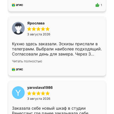
предложил по моему эскизу самый
1
подходящий вариант шкафа. Немного его
видоизменил, получилось даже лучше, чем
я хотела.
Ярослава
3 августа 2026
Кухню здесь заказали. Эскизы прислали в
телеграмм. Выбрали наиболее подходящий.
Согласовали день для замера. Через 3
недели кухня была уже готова. Остались
Читать полностью
довольны работой. Спасибо Ренессанс
мебель за качественную работу!
yaroslava1986
3 августа 2026
Заказала себе новый шкаф в студии
Ренессанс где ранее заказывала себе