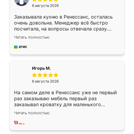
6 августа 2026
Заказывала кухню в Ренессанс, осталась
очень довольна. Менеджер всё быстро
посчитала, на вопросы отвечала сразу.
Замерщик приехал в субботу, подошёл к
Читать полностью
делу со всей ответственностью. Собрали
за день, ребята работали аккуратно, даже
пыли почти не было. Качество отличное,
ящики ходят плавно, ничего не скрипит.
Всё подошло как влитое.
Игорь М.
6 августа 2026
На самом деле в Ренессанс уже не первый
раз заказываю мебель первый раз
заказывал кроватку для маленького
ребёнка при его рождении ,во второй раз
Читать полностью
заказал шкаф-купе. По качеству очень
хорошее сборка достаточно быстрая,
также адекватные цены. До этого