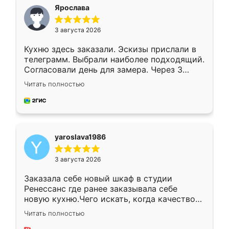
я хотела.
Ярослава
3 августа 2026
Кухню здесь заказали. Эскизы прислали в
телеграмм. Выбрали наиболее подходящий.
Согласовали день для замера. Через 3
недели кухня была уже готова. Остались
Читать полностью
довольны работой. Спасибо Ренессанс
мебель за качественную работу!
yaroslava1986
3 августа 2026
Заказала себе новый шкаф в студии
Ренессанс где ранее заказывала себе
новую кухню.Чего искать, когда качеством
вполне довольна. Служит кухня уже почти
Читать полностью
два года, нареканий нет.