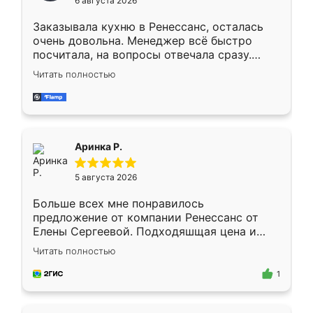
6 августа 2026
мебели буду заказывать только здесь.
Заказывала кухню в Ренессанс, осталась
очень довольна. Менеджер всё быстро
посчитала, на вопросы отвечала сразу.
Замерщик приехал в субботу, подошёл к
Читать полностью
делу со всей ответственностью. Собрали
за день, ребята работали аккуратно, даже
пыли почти не было. Качество отличное,
ящики ходят плавно, ничего не скрипит.
Всё подошло как влитое.
Аринка Р.
5 августа 2026
Больше всех мне понравилось
предложение от компании Ренессанс от
Елены Сергеевой. Подходяшщая цена и
короткие сроки изготовления. Приехавший
Читать полностью
для замера сотрудник Владислав
предложил по моему эскизу самый
1
подходящий вариант шкафа. Немного его
видоизменил, получилось даже лучше, чем