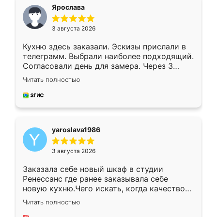
я хотела.
Ярослава
3 августа 2026
Кухню здесь заказали. Эскизы прислали в
телеграмм. Выбрали наиболее подходящий.
Согласовали день для замера. Через 3
недели кухня была уже готова. Остались
Читать полностью
довольны работой. Спасибо Ренессанс
мебель за качественную работу!
yaroslava1986
3 августа 2026
Заказала себе новый шкаф в студии
Ренессанс где ранее заказывала себе
новую кухню.Чего искать, когда качеством
вполне довольна. Служит кухня уже почти
Читать полностью
два года, нареканий нет.