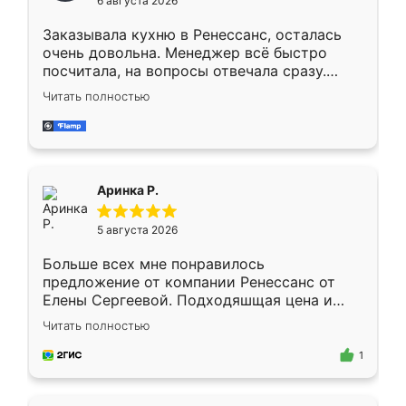
6 августа 2026
мебели буду заказывать только здесь.
Заказывала кухню в Ренессанс, осталась
очень довольна. Менеджер всё быстро
посчитала, на вопросы отвечала сразу.
Замерщик приехал в субботу, подошёл к
Читать полностью
делу со всей ответственностью. Собрали
за день, ребята работали аккуратно, даже
пыли почти не было. Качество отличное,
ящики ходят плавно, ничего не скрипит.
Всё подошло как влитое.
Аринка Р.
5 августа 2026
Больше всех мне понравилось
предложение от компании Ренессанс от
Елены Сергеевой. Подходяшщая цена и
короткие сроки изготовления. Приехавший
Читать полностью
для замера сотрудник Владислав
предложил по моему эскизу самый
1
подходящий вариант шкафа. Немного его
видоизменил, получилось даже лучше, чем