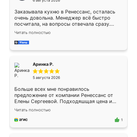
6 августа 2026
мебели буду заказывать только здесь.
Заказывала кухню в Ренессанс, осталась
очень довольна. Менеджер всё быстро
посчитала, на вопросы отвечала сразу.
Замерщик приехал в субботу, подошёл к
Читать полностью
делу со всей ответственностью. Собрали
за день, ребята работали аккуратно, даже
пыли почти не было. Качество отличное,
ящики ходят плавно, ничего не скрипит.
Всё подошло как влитое.
Аринка Р.
5 августа 2026
Больше всех мне понравилось
предложение от компании Ренессанс от
Елены Сергеевой. Подходяшщая цена и
короткие сроки изготовления. Приехавший
Читать полностью
для замера сотрудник Владислав
предложил по моему эскизу самый
1
подходящий вариант шкафа. Немного его
видоизменил, получилось даже лучше, чем