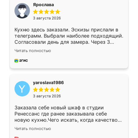
я хотела.
Ярослава
3 августа 2026
Кухню здесь заказали. Эскизы прислали в
телеграмм. Выбрали наиболее подходящий.
Согласовали день для замера. Через 3
недели кухня была уже готова. Остались
Читать полностью
довольны работой. Спасибо Ренессанс
мебель за качественную работу!
yaroslava1986
3 августа 2026
Заказала себе новый шкаф в студии
Ренессанс где ранее заказывала себе
новую кухню.Чего искать, когда качеством
вполне довольна. Служит кухня уже почти
Читать полностью
два года, нареканий нет.