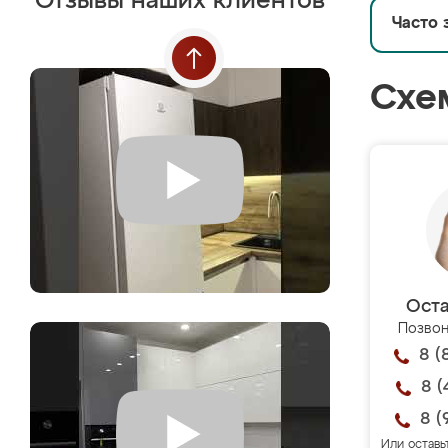
Отзывы наших клиентов
Часто 
Схе
Оста
Позвон
8 (
8 (
8 (
Или оставь