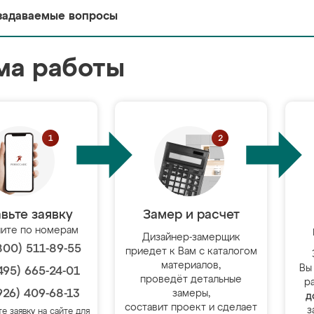
задаваемые вопросы
ма работы
вьте заявку
Замер и расчет
ите по номерам
Дизайнер-замерщик
800) 511-89-55
приедет к Вам с каталогом
материалов,
Вы
495) 665-24-01
проведёт детальные
р
926) 409-68-13
замеры,
д
составит проект и сделает
з
те заявку на сайте для