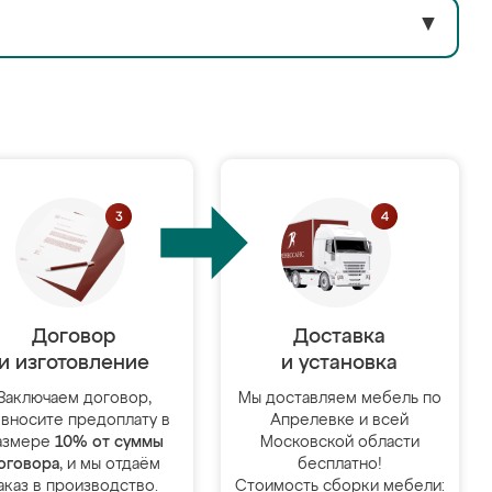
▼
Договор
Доставка
и изготовление
и установка
Заключаем договор,
Мы доставляем мебель по
 вносите предоплату в
Апрелевке и всей
азмере
10% от суммы
Московской области
оговора
, и мы отдаём
бесплатно!
аказ в производство.
Стоимость сборки мебели: