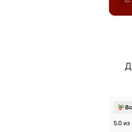
Д
Вс
5.0
из 