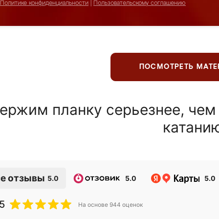
Политике конфиденциальности
|
Пользовательскому соглашению
ПОСМОТРЕТЬ МАТ
ержим планку серьезнее, чем
катани
е отзывы
5.0
5.0
5.0
5
На основе
944
оценок