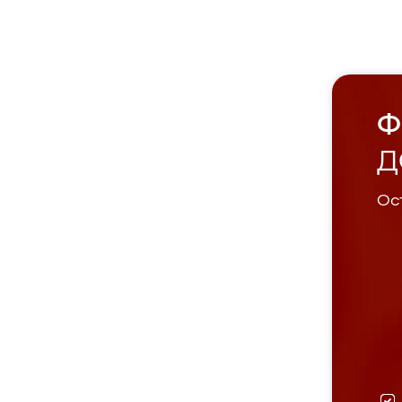
Ф
Д
Ост