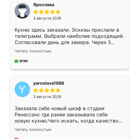
я хотела.
Ярослава
3 августа 2026
Кухню здесь заказали. Эскизы прислали в
телеграмм. Выбрали наиболее подходящий.
Согласовали день для замера. Через 3
недели кухня была уже готова. Остались
Читать полностью
довольны работой. Спасибо Ренессанс
мебель за качественную работу!
yaroslava1986
3 августа 2026
Заказала себе новый шкаф в студии
Ренессанс где ранее заказывала себе
новую кухню.Чего искать, когда качеством
вполне довольна. Служит кухня уже почти
Читать полностью
два года, нареканий нет.