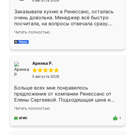
6 августа 2026
мебели буду заказывать только здесь.
Заказывала кухню в Ренессанс, осталась
очень довольна. Менеджер всё быстро
посчитала, на вопросы отвечала сразу.
Замерщик приехал в субботу, подошёл к
Читать полностью
делу со всей ответственностью. Собрали
за день, ребята работали аккуратно, даже
пыли почти не было. Качество отличное,
ящики ходят плавно, ничего не скрипит.
Всё подошло как влитое.
Аринка Р.
5 августа 2026
Больше всех мне понравилось
предложение от компании Ренессанс от
Елены Сергеевой. Подходяшщая цена и
короткие сроки изготовления. Приехавший
Читать полностью
для замера сотрудник Владислав
предложил по моему эскизу самый
1
подходящий вариант шкафа. Немного его
видоизменил, получилось даже лучше, чем