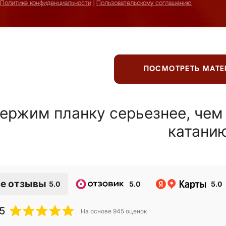
Политике конфиденциальности
|
Пользовательскому соглашению
ПОСМОТРЕТЬ МАТ
ержим планку серьезнее, чем
катани
е отзывы
5.0
5.0
5.0
5
На основе
945
оценок