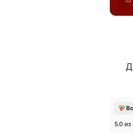
Д
Вс
5.0
из 