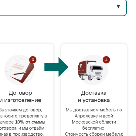
▼
Договор
Доставка
и изготовление
и установка
Заключаем договор,
Мы доставляем мебель по
 вносите предоплату в
Апрелевке и всей
азмере
10% от суммы
Московской области
оговора
, и мы отдаём
бесплатно!
аказ в производство.
Стоимость сборки мебели: