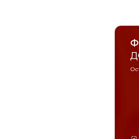
Ф
Д
Ост