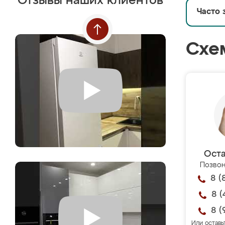
Отзывы наших клиентов
Часто 
Схе
Оста
Позвон
8 (
8 (
8 (
Или оставь