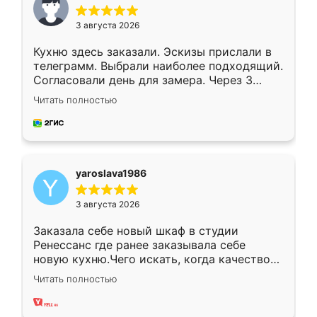
3 августа 2026
Кухню здесь заказали. Эскизы прислали в
телеграмм. Выбрали наиболее подходящий.
Согласовали день для замера. Через 3
недели кухня была уже готова. Остались
Читать полностью
довольны работой. Спасибо Ренессанс
мебель за качественную работу!
yaroslava1986
3 августа 2026
Заказала себе новый шкаф в студии
Ренессанс где ранее заказывала себе
новую кухню.Чего искать, когда качеством
вполне довольна. Служит кухня уже почти
Читать полностью
два года, нареканий нет.