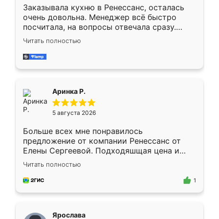
Заказывала кухню в Ренессанс, осталась
очень довольна. Менеджер всё быстро
посчитала, на вопросы отвечала сразу.
Замерщик приехал в субботу, подошёл к
Читать полностью
делу со всей ответственностью. Собрали
за день, ребята работали аккуратно, даже
пыли почти не было. Качество отличное,
ящики ходят плавно, ничего не скрипит.
Всё подошло как влитое.
Аринка Р.
5 августа 2026
Больше всех мне понравилось
предложение от компании Ренессанс от
Елены Сергеевой. Подходяшщая цена и
короткие сроки изготовления. Приехавший
Читать полностью
для замера сотрудник Владислав
предложил по моему эскизу самый
1
подходящий вариант шкафа. Немного его
видоизменил, получилось даже лучше, чем
я хотела.
Ярослава