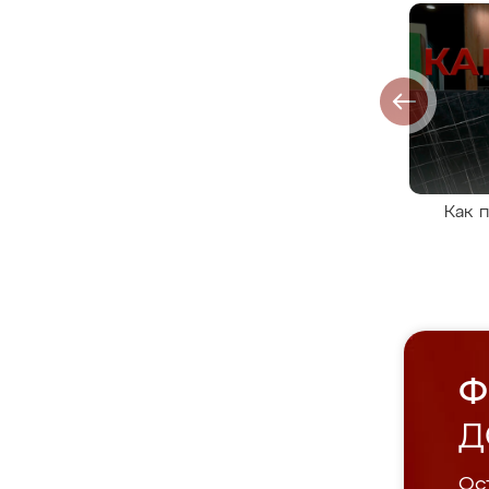
Как 
Ф
Д
Ост