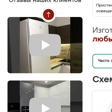
Отзывы наших клиентов
Пристен
освеще
Изго
любы
Часто 
Схе