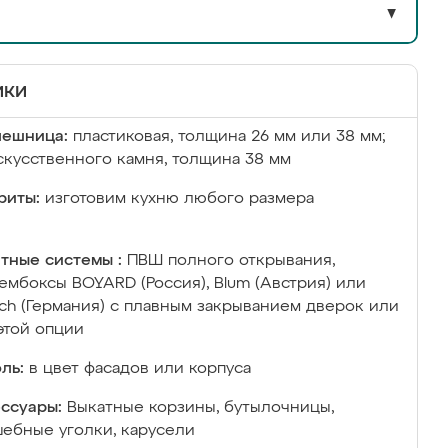
▼
ики
лешница:
пластиковая, толщина 26 мм или 38 мм;
скусственного камня, толщина 38 мм
риты:
изготовим кухню любого размера
тные системы :
ПВШ полного открывания,
ембоксы BOYARD (Россия), Blum (Австрия) или
ich (Германия) с плавным закрыванием дверок или
этой опции
ль:
в цвет фасадов или корпуса
ссуары:
Выкатные корзины, бутылочницы,
ебные уголки, карусели