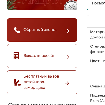
Посмот
Обратный звонок
Матери
другой 
Стенова
фотопе
Заказать расчёт
Цвет:
н
Бесплатный вызов
дизайнера-
Сушка д
замерщика
Подъем
Blum (А