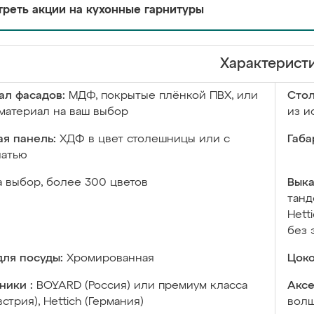
реть акции на кухонные гарнитуры
Характерист
ал фасадов:
МДФ, покрытые плёнкой ПВХ, или
Сто
материал на ваш выбор
из и
я панель:
ХДФ в цвет столешницы или с
Габа
чатью
а выбор, более 300 цветов
Выка
танд
Hett
без 
ля посуды:
Хромированная
Цоко
ники :
BOYARD (Россия) или премиум класса
Аксе
встрия), Hettich (Германия)
волш