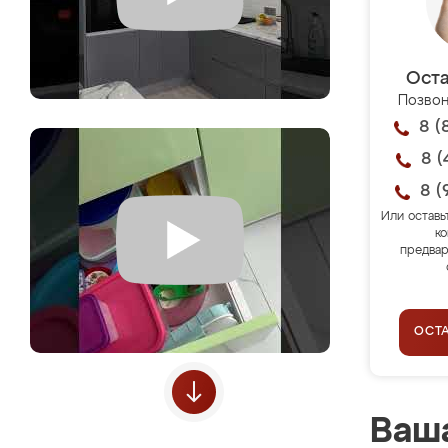
Оста
Позвон
8 (
8 (
8 (
Или оставь
ко
предвар
ОСТ
Ваша