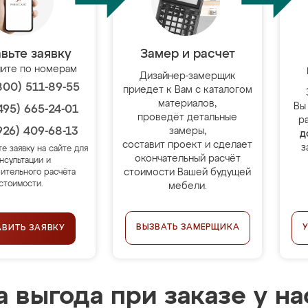
вьте заявку
Замер и расчет
ите по номерам
Дизайнер-замерщик
800) 511-89-55
приедет к Вам с каталогом
материалов,
Вы
495) 665-24-01
проведёт детальные
р
926) 409-68-13
замеры,
д
составит проект и сделает
з
те заявку на сайте для
окончательный расчёт
нсультации и
стоимости Вашей будущей
ительного расчёта
стоимости.
мебели.
ВЫЗВАТЬ ЗАМЕРЩИКА
АВИТЬ ЗАЯВКУ
 выгода при заказе у на