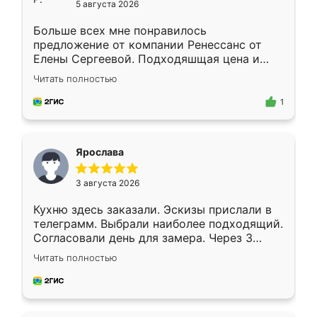
5 августа 2026
Больше всех мне понравилось
предложение от компании Ренессанс от
Елены Сергеевой. Подходяшщая цена и
короткие сроки изготовления. Приехавший
Читать полностью
для замера сотрудник Владислав
предложил по моему эскизу самый
1
подходящий вариант шкафа. Немного его
видоизменил, получилось даже лучше, чем
я хотела.
Ярослава
3 августа 2026
Кухню здесь заказали. Эскизы прислали в
телеграмм. Выбрали наиболее подходящий.
Согласовали день для замера. Через 3
недели кухня была уже готова. Остались
Читать полностью
довольны работой. Спасибо Ренессанс
мебель за качественную работу!