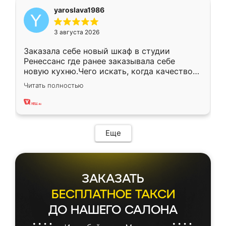
yaroslava1986
3 августа 2026
Заказала себе новый шкаф в студии
Ренессанс где ранее заказывала себе
новую кухню.Чего искать, когда качеством
вполне довольна. Служит кухня уже почти
Читать полностью
два года, нареканий нет.
Еще
ЗАКАЗАТЬ
БЕСПЛАТНОЕ ТАКСИ
ДО НАШЕГО САЛОНА