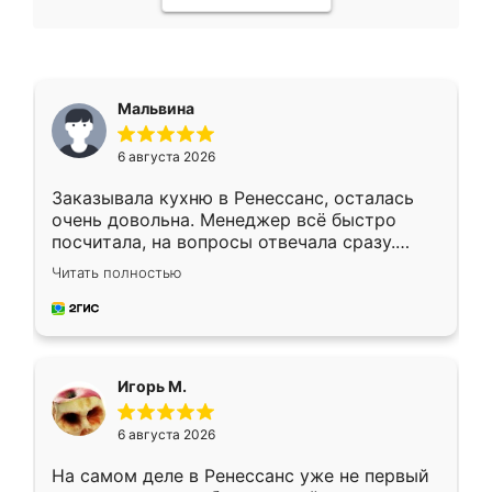
Мальвина
6 августа 2026
Заказывала кухню в Ренессанс, осталась
очень довольна. Менеджер всё быстро
посчитала, на вопросы отвечала сразу.
Замерщик приехал в субботу, подошёл к
Читать полностью
делу со всей ответственностью. Собрали
за день, ребята работали аккуратно, даже
пыли почти не было. Качество отличное,
ящики ходят плавно, ничего не скрипит.
Всё подошло как влитое.
Игорь М.
6 августа 2026
На самом деле в Ренессанс уже не первый