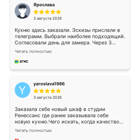
я хотела.
Ярослава
3 августа 2026
Кухню здесь заказали. Эскизы прислали в
телеграмм. Выбрали наиболее подходящий.
Согласовали день для замера. Через 3
недели кухня была уже готова. Остались
Читать полностью
довольны работой. Спасибо Ренессанс
мебель за качественную работу!
yaroslava1986
3 августа 2026
Заказала себе новый шкаф в студии
Ренессанс где ранее заказывала себе
новую кухню.Чего искать, когда качеством
вполне довольна. Служит кухня уже почти
Читать полностью
два года, нареканий нет.