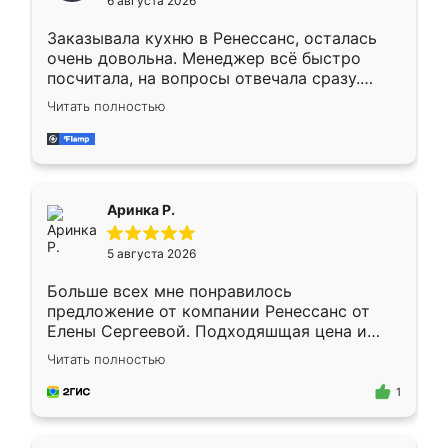
6 августа 2026
мебели буду заказывать только здесь.
Заказывала кухню в Ренессанс, осталась
очень довольна. Менеджер всё быстро
посчитала, на вопросы отвечала сразу.
Замерщик приехал в субботу, подошёл к
Читать полностью
делу со всей ответственностью. Собрали
за день, ребята работали аккуратно, даже
пыли почти не было. Качество отличное,
ящики ходят плавно, ничего не скрипит.
Всё подошло как влитое.
Аринка Р.
5 августа 2026
Больше всех мне понравилось
предложение от компании Ренессанс от
Елены Сергеевой. Подходяшщая цена и
короткие сроки изготовления. Приехавший
Читать полностью
для замера сотрудник Владислав
предложил по моему эскизу самый
1
подходящий вариант шкафа. Немного его
видоизменил, получилось даже лучше, чем