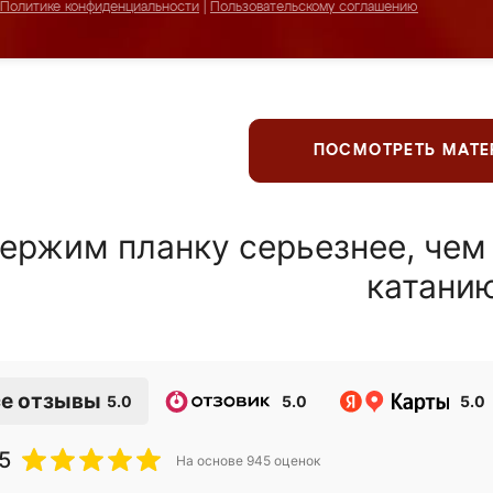
Политике конфиденциальности
|
Пользовательскому соглашению
ПОСМОТРЕТЬ МАТ
ержим планку серьезнее, чем
катани
е отзывы
5.0
5.0
5.0
5
На основе
945
оценок