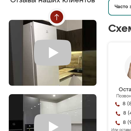
Отзывы наших клиентов
Часто 
Схе
Оста
Позвон
8 (
8 (
8 (
Или оставь