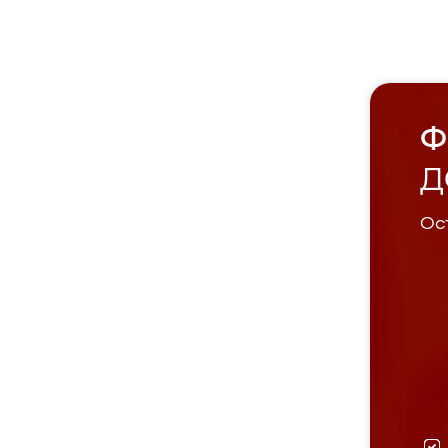
Ф
Д
Ост