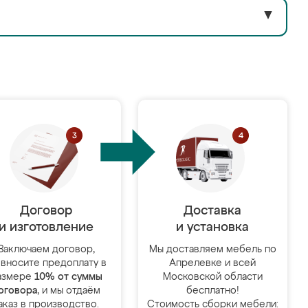
▼
Договор
Доставка
и изготовление
и установка
Заключаем договор,
Мы доставляем мебель по
 вносите предоплату в
Апрелевке и всей
азмере
10% от суммы
Московской области
оговора
, и мы отдаём
бесплатно!
аказ в производство.
Стоимость сборки мебели: