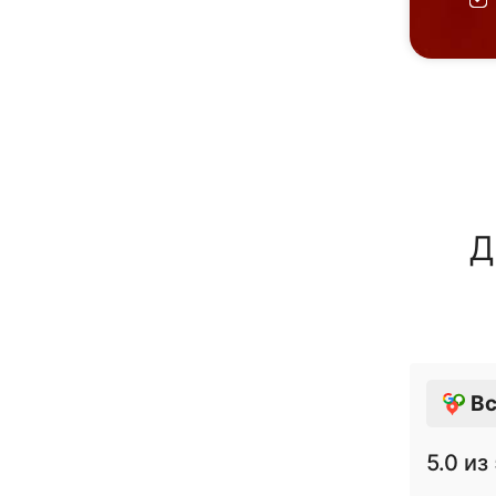
Д
Вс
5.0
из 