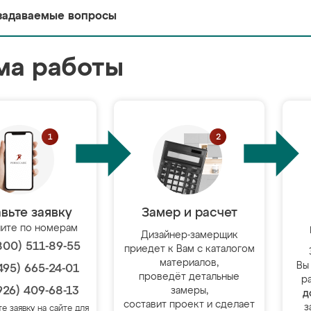
задаваемые вопросы
ма работы
вьте заявку
Замер и расчет
ите по номерам
Дизайнер-замерщик
800) 511-89-55
приедет к Вам с каталогом
материалов,
Вы
495) 665-24-01
проведёт детальные
р
926) 409-68-13
замеры,
д
составит проект и сделает
з
те заявку на сайте для