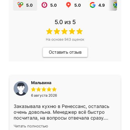
5.0
5.0
5.0
4.9
5.0
5.0
из 5
На основе
943
оценок
Оставить отзыв
Мальвина
6 августа 2026
Заказывала кухню в Ренессанс, осталась
очень довольна. Менеджер всё быстро
посчитала, на вопросы отвечала сразу.
Замерщик приехал в субботу, подошёл к
Читать полностью
делу со всей ответственностью. Собрали