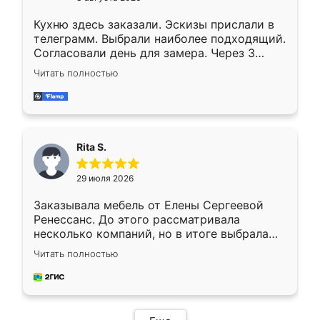
Кухню здесь заказали. Эскизы прислали в
телеграмм. Выбрали наиболее подходящий.
Согласовали день для замера. Через 3
недели кухня была уже готова. Остались
Читать полностью
довольны работой. Спасибо Ренессанс
мебель за качественную работу!
Rita S.
29 июля 2026
Заказывала мебель от Елены Сергеевой
Ренессанс. До этого рассматривала
несколько компаний, но в итоге выбрала
эту. Сначала обговорили условия, потом
Читать полностью
приехал замерщик, всё спокойно объяснил
и снял размеры. Изготовили в срок, с
доставкой тоже никаких проблем не
возникло. Сборку выполнили аккуратно,
мебель сразу встала на свое место без