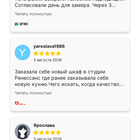
Согласовали день для замера. Через 3
недели кухня была уже готова. Остались
Читать полностью
довольны работой. Спасибо Ренессанс
мебель за качественную работу!
yaroslava1986
3 августа 2026
Заказала себе новый шкаф в студии
Ренессанс где ранее заказывала себе
новую кухню.Чего искать, когда качеством
вполне довольна. Служит кухня уже почти
Читать полностью
два года, нареканий нет.
Ярослава
3 августа 2026