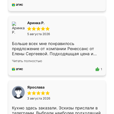
за день, ребята работали аккуратно, даже
пыли почти не было. Качество отличное,
ящики ходят плавно, ничего не скрипит.
Всё подошло как влитое.
Аринка Р.
5 августа 2026
Больше всех мне понравилось
предложение от компании Ренессанс от
Елены Сергеевой. Подходяшщая цена и
короткие сроки изготовления. Приехавший
Читать полностью
для замера сотрудник Владислав
предложил по моему эскизу самый
1
подходящий вариант шкафа. Немного его
видоизменил, получилось даже лучше, чем
я хотела.
Ярослава
3 августа 2026
Кухню здесь заказали. Эскизы прислали в
телеграмм. Выбрали наиболее подходящий.