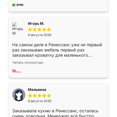
за день, ребята работали аккуратно, даже
пыли почти не было. Качество отличное,
ящики ходят плавно, ничего не скрипит.
Всё подошло как влитое.
Игорь М.
6 августа 2026
На самом деле в Ренессанс уже не первый
раз заказываю мебель первый раз
заказывал кроватку для маленького
ребёнка при его рождении ,во второй раз
Читать полностью
заказал шкаф-купе. По качеству очень
хорошее сборка достаточно быстрая,
также адекватные цены. До этого
сравнивал с разными конкурентами в этом
сегменте ,выбор у конкурентов куда
Мальвина
меньше, здесь же он более разнообразный.
Мне нравится ,если что-то потребуется из
6 августа 2026
мебели буду заказывать только здесь.
Заказывала кухню в Ренессанс, осталась
очень довольна. Менеджер всё быстро