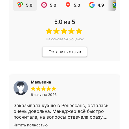
5.0
5.0
5.0
4.9
5.0
5.0
из 5
На основе
945
оценок
Оставить отзыв
Мальвина
6 августа 2026
Заказывала кухню в Ренессанс, осталась
очень довольна. Менеджер всё быстро
посчитала, на вопросы отвечала сразу.
Замерщик приехал в субботу, подошёл к
Читать полностью
делу со всей ответственностью. Собрали