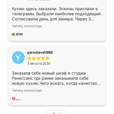
Кухню здесь заказали. Эскизы прислали в
телеграмм. Выбрали наиболее подходящий.
Согласовали день для замера. Через 3
недели кухня была уже готова. Остались
Читать полностью
довольны работой. Спасибо Ренессанс
мебель за качественную работу!
yaroslava1986
3 августа 2026
Заказала себе новый шкаф в студии
Ренессанс где ранее заказывала себе
новую кухню.Чего искать, когда качеством
вполне довольна. Служит кухня уже почти
Читать полностью
два года, нареканий нет.