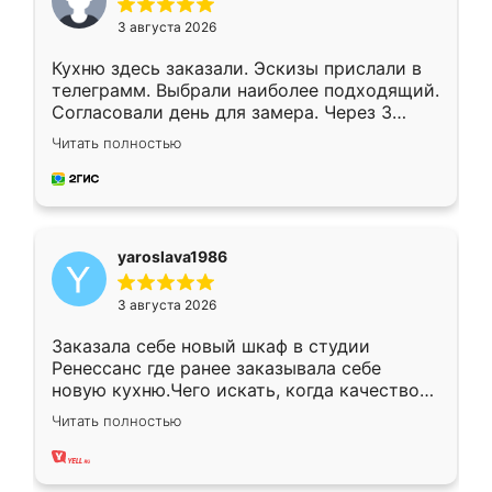
3 августа 2026
Кухню здесь заказали. Эскизы прислали в
телеграмм. Выбрали наиболее подходящий.
Согласовали день для замера. Через 3
недели кухня была уже готова. Остались
Читать полностью
довольны работой. Спасибо Ренессанс
мебель за качественную работу!
yaroslava1986
3 августа 2026
Заказала себе новый шкаф в студии
Ренессанс где ранее заказывала себе
новую кухню.Чего искать, когда качеством
вполне довольна. Служит кухня уже почти
Читать полностью
два года, нареканий нет.