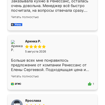
Заказывала кухню в Ренессанс, осталась
очень довольна. Менеджер всё быстро
посчитала, на вопросы отвечала сразу.
Замерщик приехал в субботу, подошёл к
Читать полностью
делу со всей ответственностью. Собрали
за день, ребята работали аккуратно, даже
пыли почти не было. Качество отличное,
ящики ходят плавно, ничего не скрипит.
Всё подошло как влитое.
Аринка Р.
5 августа 2026
Больше всех мне понравилось
предложение от компании Ренессанс от
Елены Сергеевой. Подходяшщая цена и
короткие сроки изготовления. Приехавший
Читать полностью
для замера сотрудник Владислав
предложил по моему эскизу самый
1
подходящий вариант шкафа. Немного его
видоизменил, получилось даже лучше, чем
я хотела.
Ярослава