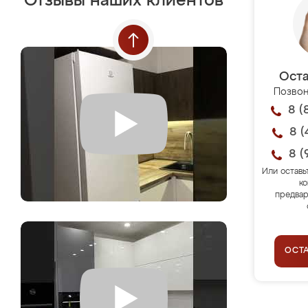
Отзывы наших клиентов
Оста
Позвон
8 (
8 (
8 (
Или оставь
ко
предвар
ОСТ