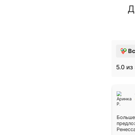
Д
Вс
5.0
из 
Больше
предло
Ренесс