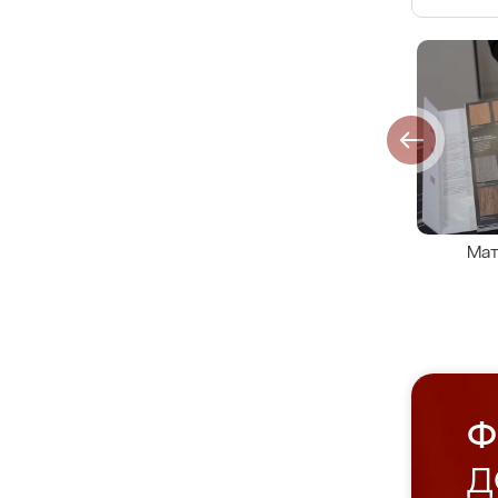
Мат
Ф
Д