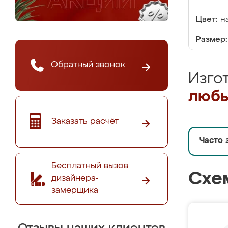
Цвет:
н
Размер:
Обратный звонок
Изго
любы
Заказать расчёт
Часто 
Бесплатный вызов
Схе
дизайнера-
замерщика