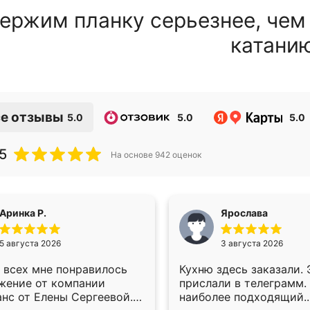
ержим планку серьезнее, чем
катани
е отзывы
5.0
5.0
5.0
5
На основе
942
оценок
Аринка Р.
Ярослава
5 августа 2026
3 августа 2026
 всех мне понравилось
Кухню здесь заказали.
жение от компании
прислали в телеграмм.
анс от Елены Сергеевой.
наиболее подходящий.