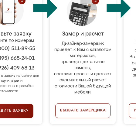
вьте заявку
Замер и расчет
ите по номерам
Дизайнер-замерщик
800) 511-89-55
приедет к Вам с каталогом
материалов,
Вы
495) 665-24-01
проведёт детальные
р
926) 409-68-13
замеры,
д
составит проект и сделает
з
те заявку на сайте для
окончательный расчёт
нсультации и
стоимости Вашей будущей
ительного расчёта
стоимости.
мебели.
ВЫЗВАТЬ ЗАМЕРЩИКА
АВИТЬ ЗАЯВКУ