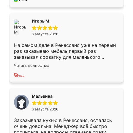
пыли почти не было. Качество отличное,
ящики ходят плавно, ничего не скрипит.
Всё подошло как влитое.
Игорь М.
6 августа 2026
На самом деле в Ренессанс уже не первый
раз заказываю мебель первый раз
заказывал кроватку для маленького
ребёнка при его рождении ,во второй раз
Читать полностью
заказал шкаф-купе. По качеству очень
хорошее сборка достаточно быстрая,
также адекватные цены. До этого
сравнивал с разными конкурентами в этом
сегменте ,выбор у конкурентов куда
Мальвина
меньше, здесь же он более разнообразный.
Мне нравится ,если что-то потребуется из
6 августа 2026
мебели буду заказывать только здесь.
Заказывала кухню в Ренессанс, осталась
очень довольна. Менеджер всё быстро
посчитала, на вопросы отвечала сразу.