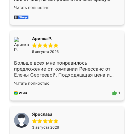
Замерщик приехал в субботу, подошёл к
Читать полностью
делу со всей ответственностью. Собрали
за день, ребята работали аккуратно, даже
пыли почти не было. Качество отличное,
ящики ходят плавно, ничего не скрипит.
Всё подошло как влитое.
Аринка Р.
5 августа 2026
Больше всех мне понравилось
предложение от компании Ренессанс от
Елены Сергеевой. Подходяшщая цена и
короткие сроки изготовления. Приехавший
Читать полностью
для замера сотрудник Владислав
предложил по моему эскизу самый
1
подходящий вариант шкафа. Немного его
видоизменил, получилось даже лучше, чем
я хотела.
Ярослава
3 августа 2026