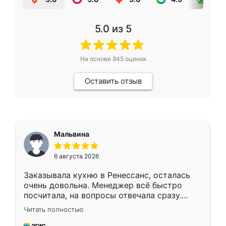
5.0
из 5
На основе
945
оценок
Оставить отзыв
Мальвина
6 августа 2026
Заказывала кухню в Ренессанс, осталась
очень довольна. Менеджер всё быстро
посчитала, на вопросы отвечала сразу.
Замерщик приехал в субботу, подошёл к
Читать полностью
делу со всей ответственностью. Собрали
за день, ребята работали аккуратно, даже