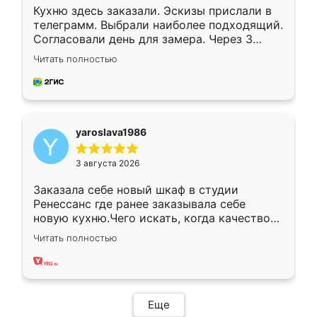
Кухню здесь заказали. Эскизы прислали в
телеграмм. Выбрали наиболее подходящий.
Согласовали день для замера. Через 3
недели кухня была уже готова. Остались
Читать полностью
довольны работой. Спасибо Ренессанс
мебель за качественную работу!
yaroslava1986
3 августа 2026
Заказала себе новый шкаф в студии
Ренессанс где ранее заказывала себе
новую кухню.Чего искать, когда качеством
вполне довольна. Служит кухня уже почти
Читать полностью
два года, нареканий нет.
Еще