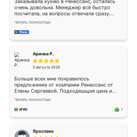
Заказывала кухню в Ренессанс, осталась
очень довольна. Менеджер всё быстро
посчитала, на вопросы отвечала сразу.
Замерщик приехал в субботу, подошёл к
Читать полностью
делу со всей ответственностью. Собрали
за день, ребята работали аккуратно, даже
пыли почти не было. Качество отличное,
ящики ходят плавно, ничего не скрипит.
Всё подошло как влитое.
Аринка Р.
5 августа 2026
Больше всех мне понравилось
предложение от компании Ренессанс от
Елены Сергеевой. Подходяшщая цена и
короткие сроки изготовления. Приехавший
Читать полностью
для замера сотрудник Владислав
предложил по моему эскизу самый
1
подходящий вариант шкафа. Немного его
видоизменил, получилось даже лучше, чем
я хотела.
Ярослава