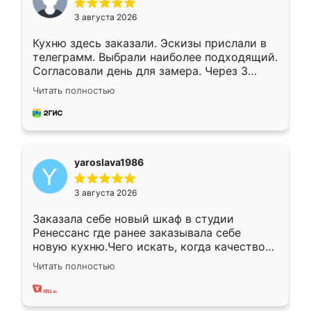
3 августа 2026
Кухню здесь заказали. Эскизы прислали в
телеграмм. Выбрали наиболее подходящий.
Согласовали день для замера. Через 3
недели кухня была уже готова. Остались
Читать полностью
довольны работой. Спасибо Ренессанс
мебель за качественную работу!
yaroslava1986
3 августа 2026
Заказала себе новый шкаф в студии
Ренессанс где ранее заказывала себе
новую кухню.Чего искать, когда качеством
вполне довольна. Служит кухня уже почти
Читать полностью
два года, нареканий нет.