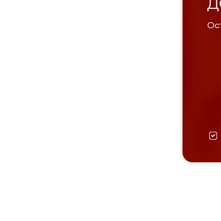
Д
Ост