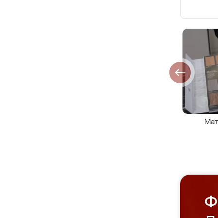
Мат
Ф