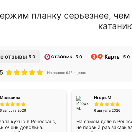
ержим планку серьезнее, чем
катани
е отзывы
5.0
5.0
5.0
5
На основе
945
оценок
Мальвина
Игорь М.
6 августа 2026
6 августа 2026
ала кухню в Ренессанс,
На самом деле в Ренес
ь очень довольна.
не первый раз заказыв