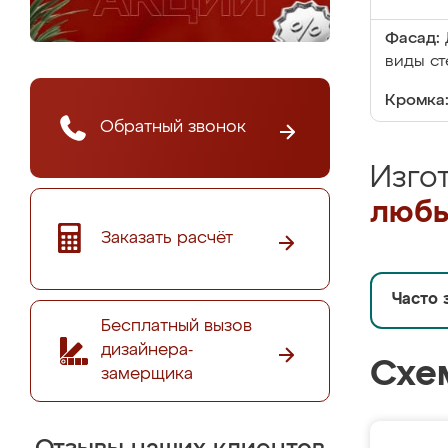
Фасад:
виды ст
Кромка
Обратный звонок
Изго
любы
Заказать расчёт
Часто 
Бесплатный вызов
дизайнера-
Схе
замерщика