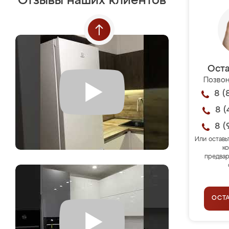
Отзывы наших клиентов
Оста
Позвон
8 (
8 (
8 (
Или оставь
ко
предвар
ОСТ