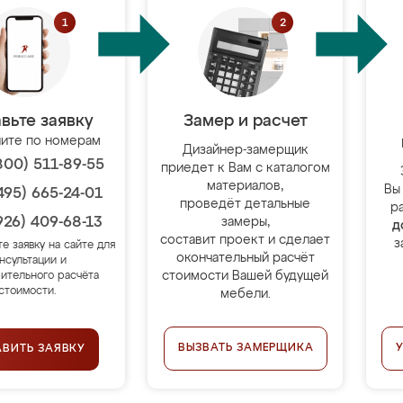
вьте заявку
Замер и расчет
ите по номерам
Дизайнер-замерщик
800) 511-89-55
приедет к Вам с каталогом
материалов,
Вы
495) 665-24-01
проведёт детальные
р
926) 409-68-13
замеры,
д
составит проект и сделает
з
те заявку на сайте для
окончательный расчёт
нсультации и
стоимости Вашей будущей
ительного расчёта
стоимости.
мебели.
ВЫЗВАТЬ ЗАМЕРЩИКА
АВИТЬ ЗАЯВКУ