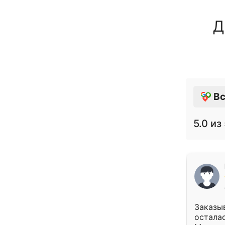
Д
Вс
5.0
из 
Заказыв
осталас