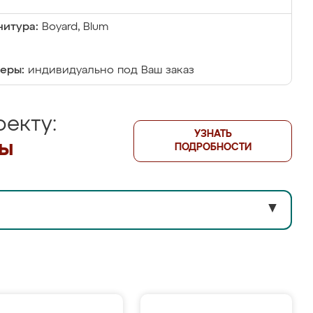
итура:
Boyard, Blum
еры:
индивидуально под Ваш заказ
екту:
УЗНАТЬ
лы
ПОДРОБНОСТИ
▼