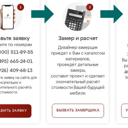
вьте заявку
Замер и расчет
ите по номерам
Дизайнер-замерщик
800) 511-89-55
приедет к Вам с каталогом
материалов,
Вы
495) 665-24-01
проведёт детальные
р
926) 409-68-13
замеры,
д
составит проект и сделает
з
те заявку на сайте для
окончательный расчёт
нсультации и
стоимости Вашей будущей
ительного расчёта
стоимости.
мебели.
ВЫЗВАТЬ ЗАМЕРЩИКА
АВИТЬ ЗАЯВКУ