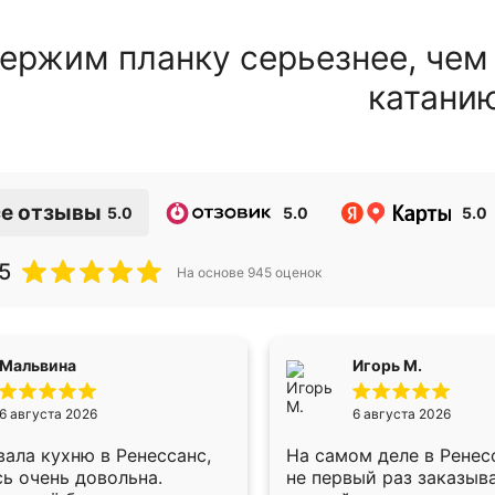
ержим планку серьезнее, чем
катани
е отзывы
5.0
5.0
5.0
5
На основе
945
оценок
Мальвина
Игорь М.
6 августа 2026
6 августа 2026
ала кухню в Ренессанс,
На самом деле в Ренес
ь очень довольна.
не первый раз заказыв