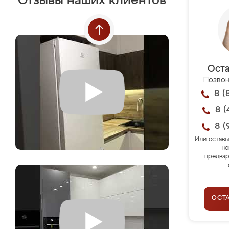
Отзывы наших клиентов
Оста
Позвон
8 (
8 (
8 (
Или оставь
ко
предвар
ОСТ