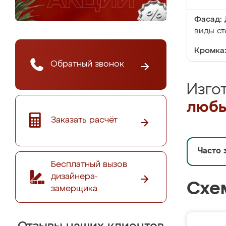
Фасад:
виды ст
Кромка
Обратный звонок
Изго
любы
Заказать расчёт
Часто 
Бесплатный вызов
дизайнера-
Схе
замерщика