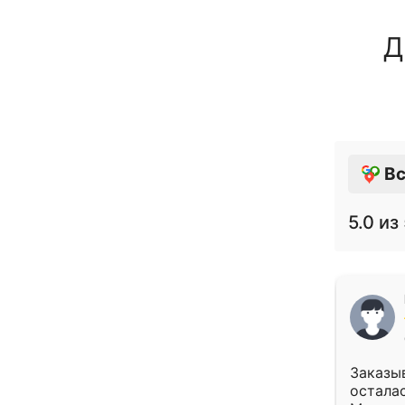
Д
Вс
5.0
из 
Заказыв
осталас