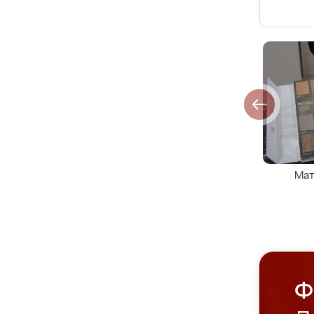
Мат
Ф