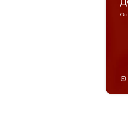
Д
Ост