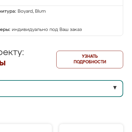
итура:
Boyard, Blum
еры:
индивидуально под Ваш заказ
екту:
УЗНАТЬ
лы
ПОДРОБНОСТИ
▼