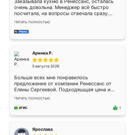
Заказывала кухню в Ренессанс, осталась
очень довольна. Менеджер всё быстро
посчитала, на вопросы отвечала сразу.
Замерщик приехал в субботу, подошёл к
Читать полностью
делу со всей ответственностью. Собрали
за день, ребята работали аккуратно, даже
пыли почти не было. Качество отличное,
ящики ходят плавно, ничего не скрипит.
Всё подошло как влитое.
Аринка Р.
5 августа 2026
Больше всех мне понравилось
предложение от компании Ренессанс от
Елены Сергеевой. Подходяшщая цена и
короткие сроки изготовления. Приехавший
Читать полностью
для замера сотрудник Владислав
предложил по моему эскизу самый
1
подходящий вариант шкафа. Немного его
видоизменил, получилось даже лучше, чем
я хотела.
Ярослава