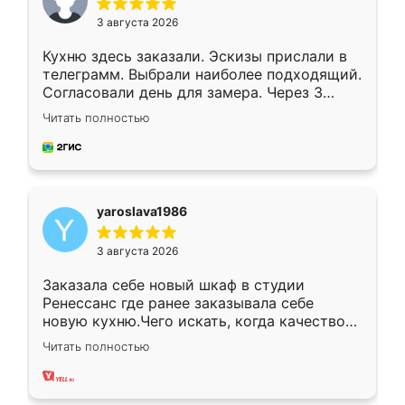
3 августа 2026
Кухню здесь заказали. Эскизы прислали в
телеграмм. Выбрали наиболее подходящий.
Согласовали день для замера. Через 3
недели кухня была уже готова. Остались
Читать полностью
довольны работой. Спасибо Ренессанс
мебель за качественную работу!
yaroslava1986
3 августа 2026
Заказала себе новый шкаф в студии
Ренессанс где ранее заказывала себе
новую кухню.Чего искать, когда качеством
вполне довольна. Служит кухня уже почти
Читать полностью
два года, нареканий нет.