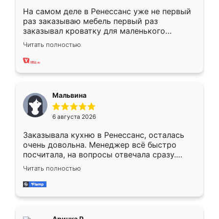
На самом деле в Ренессанс уже не первый
раз заказываю мебель первый раз
заказывал кроватку для маленького
ребёнка при его рождении ,во второй раз
Читать полностью
заказал шкаф-купе. По качеству очень
хорошее сборка достаточно быстрая,
также адекватные цены. До этого
сравнивал с разными конкурентами в этом
сегменте ,выбор у конкурентов куда
Мальвина
меньше, здесь же он более разнообразный.
Мне нравится ,если что-то потребуется из
6 августа 2026
мебели буду заказывать только здесь.
Заказывала кухню в Ренессанс, осталась
очень довольна. Менеджер всё быстро
посчитала, на вопросы отвечала сразу.
Замерщик приехал в субботу, подошёл к
Читать полностью
делу со всей ответственностью. Собрали
за день, ребята работали аккуратно, даже
пыли почти не было. Качество отличное,
ящики ходят плавно, ничего не скрипит.
Всё подошло как влитое.
Аринка Р.