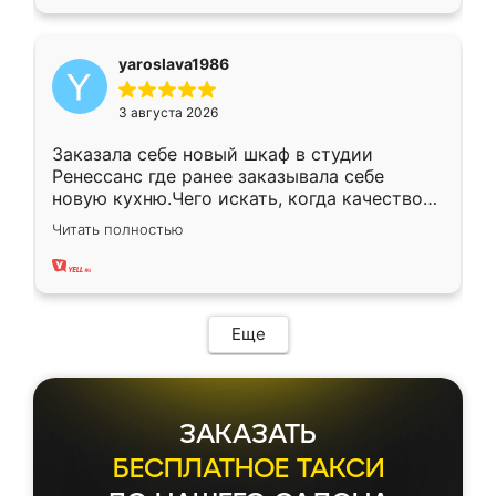
yaroslava1986
3 августа 2026
Заказала себе новый шкаф в студии
Ренессанс где ранее заказывала себе
новую кухню.Чего искать, когда качеством
вполне довольна. Служит кухня уже почти
Читать полностью
два года, нареканий нет.
Еще
ЗАКАЗАТЬ
БЕСПЛАТНОЕ ТАКСИ