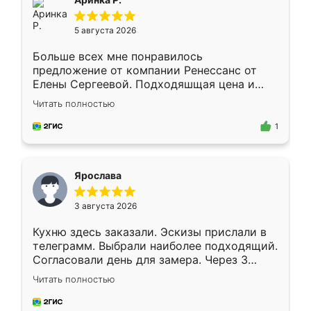
5 августа 2026
Больше всех мне понравилось
предложение от компании Ренессанс от
Елены Сергеевой. Подходяшщая цена и
короткие сроки изготовления. Приехавший
Читать полностью
для замера сотрудник Владислав
предложил по моему эскизу самый
1
подходящий вариант шкафа. Немного его
видоизменил, получилось даже лучше, чем
я хотела.
Ярослава
3 августа 2026
Кухню здесь заказали. Эскизы прислали в
телеграмм. Выбрали наиболее подходящий.
Согласовали день для замера. Через 3
недели кухня была уже готова. Остались
Читать полностью
довольны работой. Спасибо Ренессанс
мебель за качественную работу!