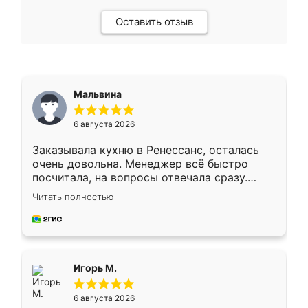
Оставить отзыв
Мальвина
6 августа 2026
Заказывала кухню в Ренессанс, осталась
очень довольна. Менеджер всё быстро
посчитала, на вопросы отвечала сразу.
Замерщик приехал в субботу, подошёл к
Читать полностью
делу со всей ответственностью. Собрали
за день, ребята работали аккуратно, даже
пыли почти не было. Качество отличное,
ящики ходят плавно, ничего не скрипит.
Всё подошло как влитое.
Игорь М.
6 августа 2026