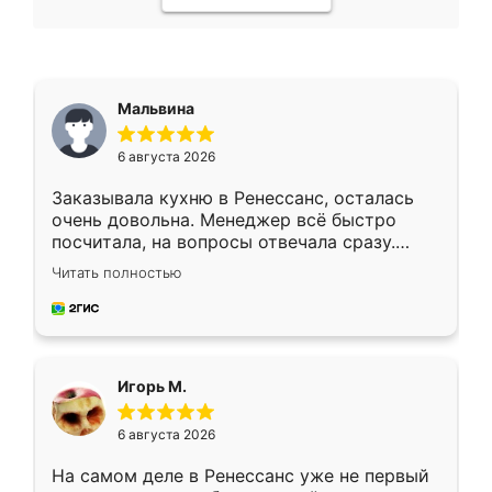
Мальвина
6 августа 2026
Заказывала кухню в Ренессанс, осталась
очень довольна. Менеджер всё быстро
посчитала, на вопросы отвечала сразу.
Замерщик приехал в субботу, подошёл к
Читать полностью
делу со всей ответственностью. Собрали
за день, ребята работали аккуратно, даже
пыли почти не было. Качество отличное,
ящики ходят плавно, ничего не скрипит.
Всё подошло как влитое.
Игорь М.
6 августа 2026
На самом деле в Ренессанс уже не первый