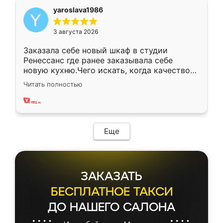
yaroslava1986
3 августа 2026
Заказала себе новый шкаф в студии
Ренессанс где ранее заказывала себе
новую кухню.Чего искать, когда качеством
вполне довольна. Служит кухня уже почти
Читать полностью
два года, нареканий нет.
Еще
ЗАКАЗАТЬ
БЕСПЛАТНОЕ ТАКСИ
ДО НАШЕГО САЛОНА