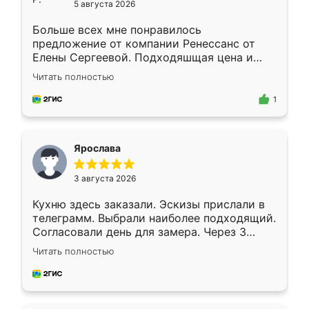
5 августа 2026
Больше всех мне понравилось
предложение от компании Ренессанс от
Елены Сергеевой. Подходяшщая цена и
короткие сроки изготовления. Приехавший
Читать полностью
для замера сотрудник Владислав
предложил по моему эскизу самый
1
подходящий вариант шкафа. Немного его
видоизменил, получилось даже лучше, чем
я хотела.
Ярослава
3 августа 2026
Кухню здесь заказали. Эскизы прислали в
телеграмм. Выбрали наиболее подходящий.
Согласовали день для замера. Через 3
недели кухня была уже готова. Остались
Читать полностью
довольны работой. Спасибо Ренессанс
мебель за качественную работу!