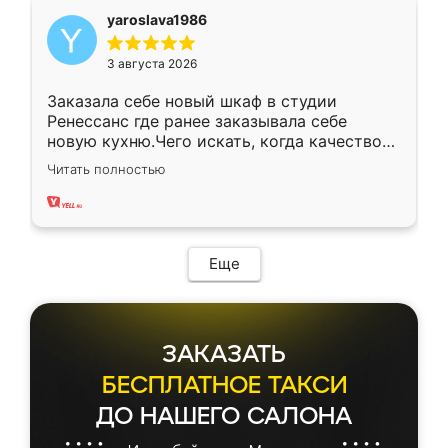
yaroslava1986
3 августа 2026
Заказала себе новый шкаф в студии
Ренессанс где ранее заказывала себе
новую кухню.Чего искать, когда качеством
вполне довольна. Служит кухня уже почти
Читать полностью
два года, нареканий нет.
Еще
ЗАКАЗАТЬ
БЕСПЛАТНОЕ ТАКСИ
ДО НАШЕГО САЛОНА