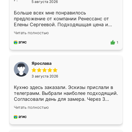
5 августа 2026
Больше всех мне понравилось
предложение от компании Ренессанс от
Елены Сергеевой. Подходяшщая цена и
короткие сроки изготовления. Приехавший
Читать полностью
для замера сотрудник Владислав
предложил по моему эскизу самый
1
подходящий вариант шкафа. Немного его
видоизменил, получилось даже лучше, чем
я хотела.
Ярослава
3 августа 2026
Кухню здесь заказали. Эскизы прислали в
телеграмм. Выбрали наиболее подходящий.
Согласовали день для замера. Через 3
недели кухня была уже готова. Остались
Читать полностью
довольны работой. Спасибо Ренессанс
мебель за качественную работу!