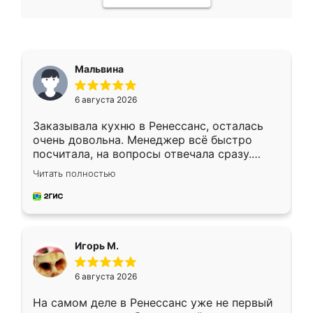
Мальвина
6 августа 2026
Заказывала кухню в Ренессанс, осталась
очень довольна. Менеджер всё быстро
посчитала, на вопросы отвечала сразу.
Замерщик приехал в субботу, подошёл к
Читать полностью
делу со всей ответственностью. Собрали
за день, ребята работали аккуратно, даже
пыли почти не было. Качество отличное,
ящики ходят плавно, ничего не скрипит.
Всё подошло как влитое.
Игорь М.
6 августа 2026
На самом деле в Ренессанс уже не первый