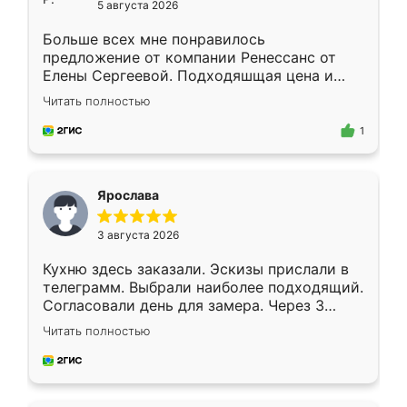
5 августа 2026
Больше всех мне понравилось
предложение от компании Ренессанс от
Елены Сергеевой. Подходяшщая цена и
короткие сроки изготовления. Приехавший
Читать полностью
для замера сотрудник Владислав
предложил по моему эскизу самый
1
подходящий вариант шкафа. Немного его
видоизменил, получилось даже лучше, чем
я хотела.
Ярослава
3 августа 2026
Кухню здесь заказали. Эскизы прислали в
телеграмм. Выбрали наиболее подходящий.
Согласовали день для замера. Через 3
недели кухня была уже готова. Остались
Читать полностью
довольны работой. Спасибо Ренессанс
мебель за качественную работу!