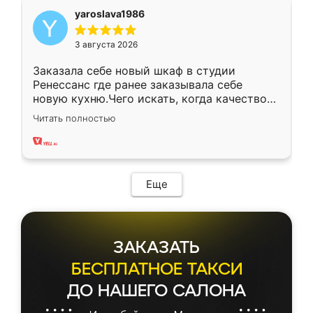
yaroslava1986
3 августа 2026
Заказала себе новый шкаф в студии
Ренессанс где ранее заказывала себе
новую кухню.Чего искать, когда качеством
вполне довольна. Служит кухня уже почти
Читать полностью
два года, нареканий нет.
Еще
ЗАКАЗАТЬ
БЕСПЛАТНОЕ ТАКСИ
ДО НАШЕГО САЛОНА