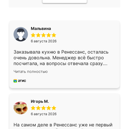
Мальвина
6 августа 2026
Заказывала кухню в Ренессанс, осталась
очень довольна. Менеджер всё быстро
посчитала, на вопросы отвечала сразу.
Замерщик приехал в субботу, подошёл к
Читать полностью
делу со всей ответственностью. Собрали
за день, ребята работали аккуратно, даже
пыли почти не было. Качество отличное,
ящики ходят плавно, ничего не скрипит.
Всё подошло как влитое.
Игорь М.
6 августа 2026
На самом деле в Ренессанс уже не первый