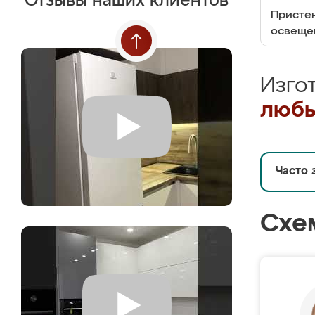
Отзывы наших клиентов
Пристен
освеще
Изго
любы
Часто 
Схе