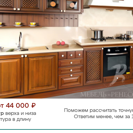
от 44 000 ₽
Поможем рассчитать точну
тр
верха и низа
Ответим менее, чем за 
тура в длину