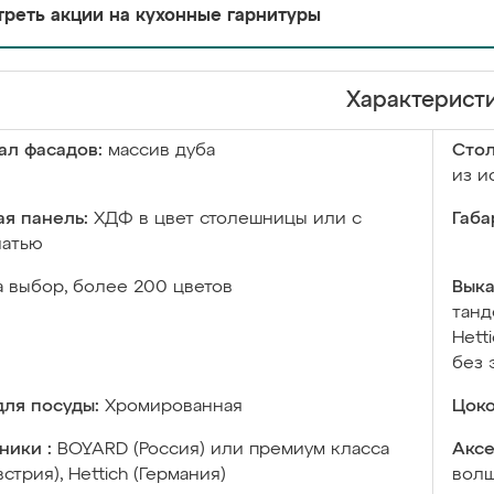
реть акции на кухонные гарнитуры
Характерист
ал фасадов:
массив дуба
Сто
из и
я панель:
ХДФ в цвет столешницы или с
Габа
чатью
а выбор, более 200 цветов
Выка
танд
Hett
без 
ля посуды:
Хромированная
Цоко
ники :
BOYARD (Россия) или премиум класса
Аксе
встрия), Hettich (Германия)
волш