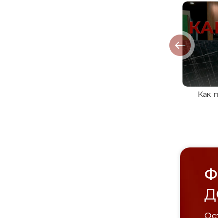
Как 
Ф
Д
Ост