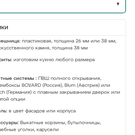
▼
ики
лешница:
пластиковая, толщина 26 мм или 38 мм;
скусственного камня, толщина 38 мм
риты:
изготовим кухню любого размера
тные системы :
ПВШ полного открывания,
ембоксы BOYARD (Россия), Blum (Австрия) или
ich (Германия) с плавным закрыванием дверок или
этой опции
ль:
в цвет фасадов или корпуса
ссуары:
Выкатные корзины, бутылочницы,
ебные уголки, карусели