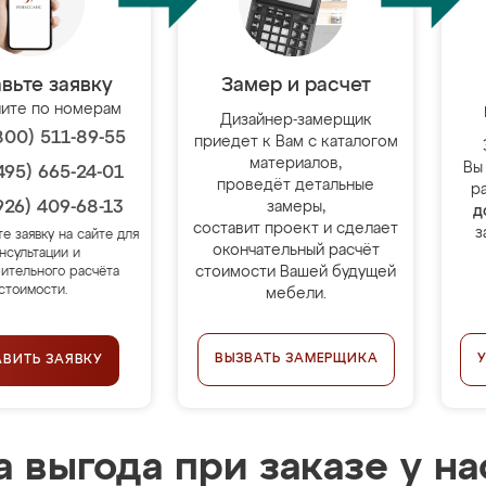
вьте заявку
Замер и расчет
ите по номерам
Дизайнер-замерщик
800) 511-89-55
приедет к Вам с каталогом
материалов,
Вы
495) 665-24-01
проведёт детальные
р
926) 409-68-13
замеры,
д
составит проект и сделает
з
те заявку на сайте для
окончательный расчёт
нсультации и
стоимости Вашей будущей
ительного расчёта
стоимости.
мебели.
ВЫЗВАТЬ ЗАМЕРЩИКА
АВИТЬ ЗАЯВКУ
 выгода при заказе у на