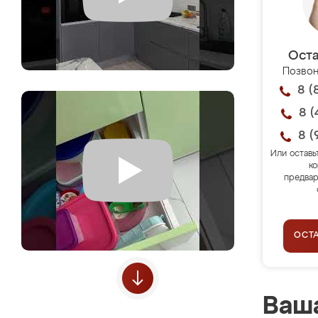
Оста
Позвон
8 (
8 (
8 (
Или оставь
ко
предвар
ОСТ
Ваша