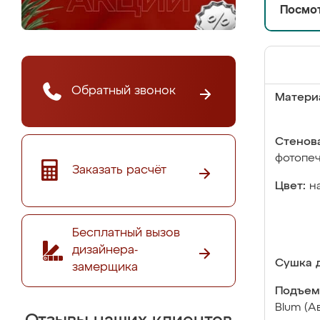
Посмот
Обратный звонок
Матери
Стенова
фотопе
Заказать расчёт
Цвет:
н
Бесплатный вызов
дизайнера-
Сушка д
замерщика
Подъем
Blum (А