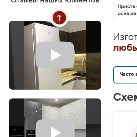
Отзывы наших клиентов
Пристен
освеще
Изго
любы
Часто 
Схе