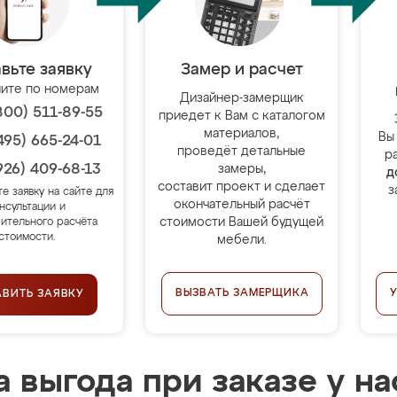
вьте заявку
Замер и расчет
ите по номерам
Дизайнер-замерщик
800) 511-89-55
приедет к Вам с каталогом
материалов,
Вы
495) 665-24-01
проведёт детальные
р
926) 409-68-13
замеры,
д
составит проект и сделает
з
те заявку на сайте для
окончательный расчёт
нсультации и
стоимости Вашей будущей
ительного расчёта
стоимости.
мебели.
ВЫЗВАТЬ ЗАМЕРЩИКА
АВИТЬ ЗАЯВКУ
 выгода при заказе у на