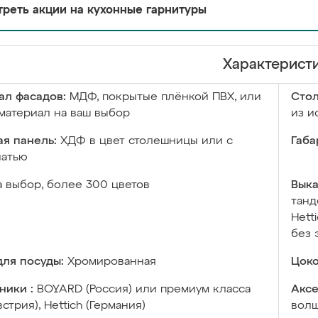
реть акции на кухонные гарнитуры
Характерист
ал фасадов:
МДФ, покрытые плёнкой ПВХ, или
Сто
материал на ваш выбор
из и
я панель:
ХДФ в цвет столешницы или с
Габа
чатью
а выбор, более 300 цветов
Выка
танд
Hett
без 
ля посуды:
Хромированная
Цоко
ники :
BOYARD (Россия) или премиум класса
Аксе
встрия), Hettich (Германия)
волш