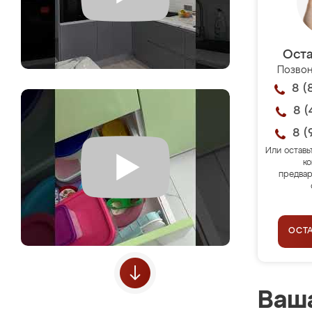
Оста
Позвон
8 (
8 (
8 (
Или оставь
ко
предвар
ОСТ
Ваша