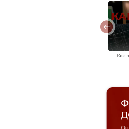
Как 
Ф
Д
Ост