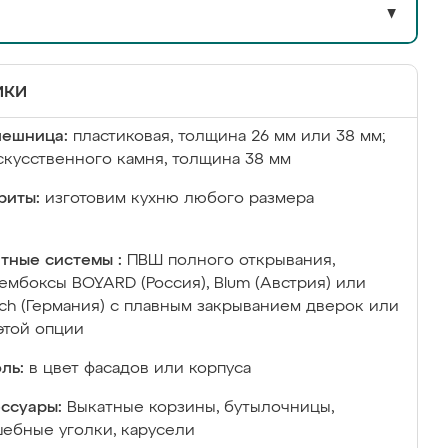
▼
ики
лешница:
пластиковая, толщина 26 мм или 38 мм;
скусственного камня, толщина 38 мм
риты:
изготовим кухню любого размера
тные системы :
ПВШ полного открывания,
ембоксы BOYARD (Россия), Blum (Австрия) или
ich (Германия) с плавным закрыванием дверок или
этой опции
ль:
в цвет фасадов или корпуса
ссуары:
Выкатные корзины, бутылочницы,
ебные уголки, карусели