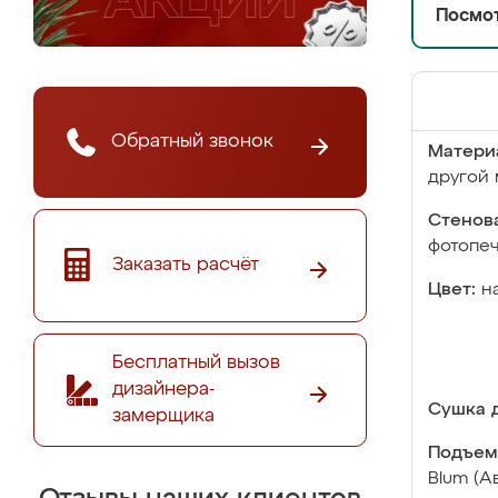
Посмот
Обратный звонок
Матери
другой 
Стенова
фотопе
Заказать расчёт
Цвет:
н
Бесплатный вызов
дизайнера-
Сушка д
замерщика
Подъем
Blum (А