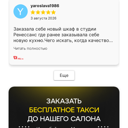
yaroslava1986
3 августа 2026
Заказала себе новый шкаф в студии
Ренессанс где ранее заказывала себе
новую кухню.Чего искать, когда качеством
вполне довольна. Служит кухня уже почти
Читать полностью
два года, нареканий нет.
Еще
ЗАКАЗАТЬ
БЕСПЛАТНОЕ ТАКСИ
ДО НАШЕГО САЛОНА