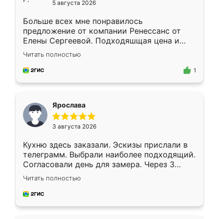
5 августа 2026
Больше всех мне понравилось
предложение от компании Ренессанс от
Елены Сергеевой. Подходяшщая цена и
короткие сроки изготовления. Приехавший
Читать полностью
для замера сотрудник Владислав
предложил по моему эскизу самый
1
подходящий вариант шкафа. Немного его
видоизменил, получилось даже лучше, чем
я хотела.
Ярослава
3 августа 2026
Кухню здесь заказали. Эскизы прислали в
телеграмм. Выбрали наиболее подходящий.
Согласовали день для замера. Через 3
недели кухня была уже готова. Остались
Читать полностью
довольны работой. Спасибо Ренессанс
мебель за качественную работу!