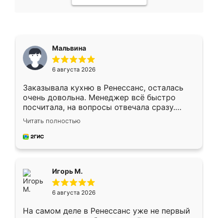
Мальвина
6 августа 2026
Заказывала кухню в Ренессанс, осталась
очень довольна. Менеджер всё быстро
посчитала, на вопросы отвечала сразу.
Замерщик приехал в субботу, подошёл к
Читать полностью
делу со всей ответственностью. Собрали
за день, ребята работали аккуратно, даже
пыли почти не было. Качество отличное,
ящики ходят плавно, ничего не скрипит.
Всё подошло как влитое.
Игорь М.
6 августа 2026
На самом деле в Ренессанс уже не первый