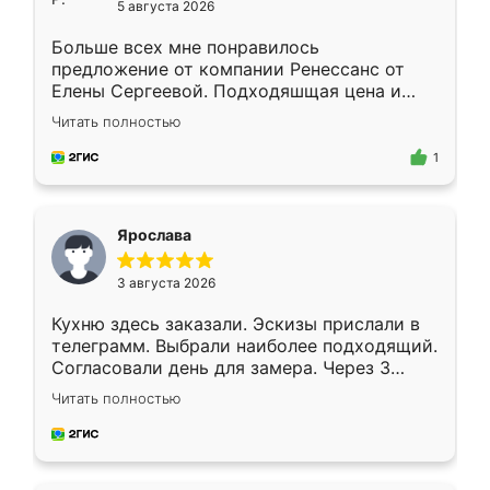
5 августа 2026
Больше всех мне понравилось
предложение от компании Ренессанс от
Елены Сергеевой. Подходяшщая цена и
короткие сроки изготовления. Приехавший
Читать полностью
для замера сотрудник Владислав
предложил по моему эскизу самый
1
подходящий вариант шкафа. Немного его
видоизменил, получилось даже лучше, чем
я хотела.
Ярослава
3 августа 2026
Кухню здесь заказали. Эскизы прислали в
телеграмм. Выбрали наиболее подходящий.
Согласовали день для замера. Через 3
недели кухня была уже готова. Остались
Читать полностью
довольны работой. Спасибо Ренессанс
мебель за качественную работу!