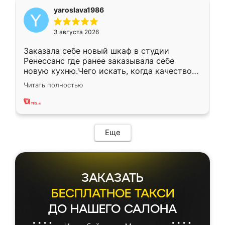
yaroslava1986
3 августа 2026
Заказала себе новый шкаф в студии
Ренессанс где ранее заказывала себе
новую кухню.Чего искать, когда качеством
вполне довольна. Служит кухня уже почти
Читать полностью
два года, нареканий нет.
Еще
ЗАКАЗАТЬ
БЕСПЛАТНОЕ ТАКСИ
ДО НАШЕГО САЛОНА