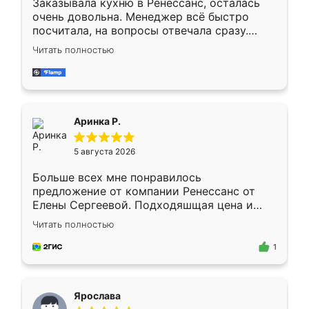
Заказывала кухню в Ренессанс, осталась
очень довольна. Менеджер всё быстро
посчитала, на вопросы отвечала сразу.
Замерщик приехал в субботу, подошёл к
Читать полностью
делу со всей ответственностью. Собрали
за день, ребята работали аккуратно, даже
пыли почти не было. Качество отличное,
ящики ходят плавно, ничего не скрипит.
Всё подошло как влитое.
Аринка Р.
5 августа 2026
Больше всех мне понравилось
предложение от компании Ренессанс от
Елены Сергеевой. Подходяшщая цена и
короткие сроки изготовления. Приехавший
Читать полностью
для замера сотрудник Владислав
предложил по моему эскизу самый
1
подходящий вариант шкафа. Немного его
видоизменил, получилось даже лучше, чем
я хотела.
Ярослава