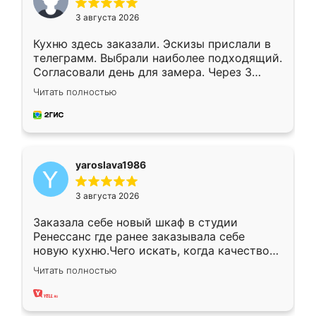
3 августа 2026
Кухню здесь заказали. Эскизы прислали в
телеграмм. Выбрали наиболее подходящий.
Согласовали день для замера. Через 3
недели кухня была уже готова. Остались
Читать полностью
довольны работой. Спасибо Ренессанс
мебель за качественную работу!
yaroslava1986
3 августа 2026
Заказала себе новый шкаф в студии
Ренессанс где ранее заказывала себе
новую кухню.Чего искать, когда качеством
вполне довольна. Служит кухня уже почти
Читать полностью
два года, нареканий нет.