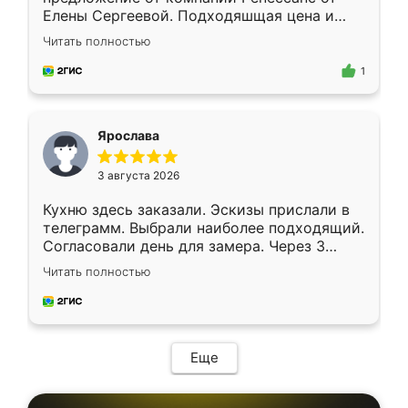
Елены Сергеевой. Подходяшщая цена и
короткие сроки изготовления. Приехавший
Читать полностью
для замера сотрудник Владислав
предложил по моему эскизу самый
1
подходящий вариант шкафа. Немного его
видоизменил, получилось даже лучше, чем
я хотела.
Ярослава
3 августа 2026
Кухню здесь заказали. Эскизы прислали в
телеграмм. Выбрали наиболее подходящий.
Согласовали день для замера. Через 3
недели кухня была уже готова. Остались
Читать полностью
довольны работой. Спасибо Ренессанс
мебель за качественную работу!
Еще