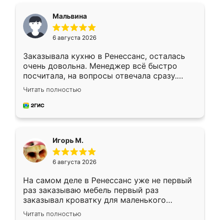
Мальвина
6 августа 2026
Заказывала кухню в Ренессанс, осталась
очень довольна. Менеджер всё быстро
посчитала, на вопросы отвечала сразу.
Замерщик приехал в субботу, подошёл к
Читать полностью
делу со всей ответственностью. Собрали
за день, ребята работали аккуратно, даже
пыли почти не было. Качество отличное,
ящики ходят плавно, ничего не скрипит.
Всё подошло как влитое.
Игорь М.
6 августа 2026
На самом деле в Ренессанс уже не первый
раз заказываю мебель первый раз
заказывал кроватку для маленького
ребёнка при его рождении ,во второй раз
Читать полностью
заказал шкаф-купе. По качеству очень