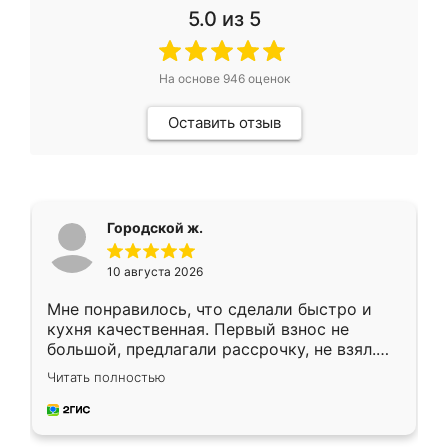
5.0
из 5
На основе
946
оценок
Оставить отзыв
Городской ж.
10 августа 2026
Мне понравилось, что сделали быстро и
кухня качественная. Первый взнос не
большой, предлагали рассрочку, не взял.
Ждал меньше месяца, сборщик с прямыми
Читать полностью
руками. По цене вышло адекватно.
Рекомендую!