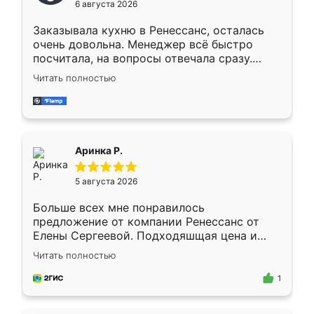
6 августа 2026
мебели буду заказывать только здесь.
Заказывала кухню в Ренессанс, осталась
очень довольна. Менеджер всё быстро
посчитала, на вопросы отвечала сразу.
Замерщик приехал в субботу, подошёл к
Читать полностью
делу со всей ответственностью. Собрали
за день, ребята работали аккуратно, даже
пыли почти не было. Качество отличное,
ящики ходят плавно, ничего не скрипит.
Всё подошло как влитое.
Аринка Р.
5 августа 2026
Больше всех мне понравилось
предложение от компании Ренессанс от
Елены Сергеевой. Подходяшщая цена и
короткие сроки изготовления. Приехавший
Читать полностью
для замера сотрудник Владислав
предложил по моему эскизу самый
1
подходящий вариант шкафа. Немного его
видоизменил, получилось даже лучше, чем