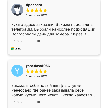
я хотела.
Ярослава
3 августа 2026
Кухню здесь заказали. Эскизы прислали в
телеграмм. Выбрали наиболее подходящий.
Согласовали день для замера. Через 3
недели кухня была уже готова. Остались
Читать полностью
довольны работой. Спасибо Ренессанс
мебель за качественную работу!
yaroslava1986
3 августа 2026
Заказала себе новый шкаф в студии
Ренессанс где ранее заказывала себе
новую кухню.Чего искать, когда качеством
вполне довольна. Служит кухня уже почти
Читать полностью
два года, нареканий нет.