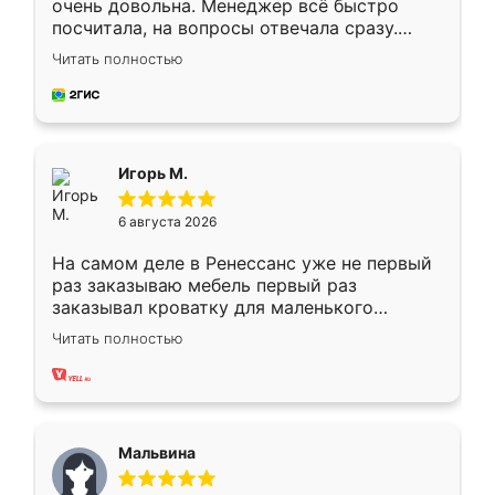
очень довольна. Менеджер всё быстро
посчитала, на вопросы отвечала сразу.
Замерщик приехал в субботу, подошёл к
Читать полностью
делу со всей ответственностью. Собрали
за день, ребята работали аккуратно, даже
пыли почти не было. Качество отличное,
ящики ходят плавно, ничего не скрипит.
Всё подошло как влитое.
Игорь М.
6 августа 2026
На самом деле в Ренессанс уже не первый
раз заказываю мебель первый раз
заказывал кроватку для маленького
ребёнка при его рождении ,во второй раз
Читать полностью
заказал шкаф-купе. По качеству очень
хорошее сборка достаточно быстрая,
также адекватные цены. До этого
сравнивал с разными конкурентами в этом
сегменте ,выбор у конкурентов куда
Мальвина
меньше, здесь же он более разнообразный.
Мне нравится ,если что-то потребуется из