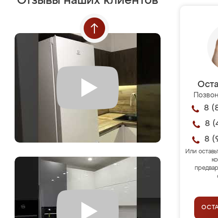
Отзывы наших клиентов
Оста
Позвон
8 (
8 (
8 (
Или оставь
ко
предвар
ОСТ