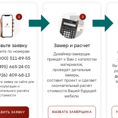
вьте заявку
Замер и расчет
ите по номерам
Дизайнер-замерщик
800) 511-89-55
приедет к Вам с каталогом
материалов,
Вы
495) 665-24-01
проведёт детальные
р
926) 409-68-13
замеры,
д
составит проект и сделает
з
те заявку на сайте для
окончательный расчёт
нсультации и
стоимости Вашей будущей
ительного расчёта
стоимости.
мебели.
ВЫЗВАТЬ ЗАМЕРЩИКА
АВИТЬ ЗАЯВКУ