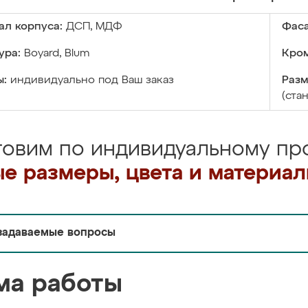
ал корпуса:
ДСП, МДФ
Фаса
ура:
Boyard, Blum
Кром
ы:
индивидуально под Ваш заказ
Разм
(ста
товим по индивидуальному про
е размеры, цвета и материа
задаваемые вопросы
ма работы