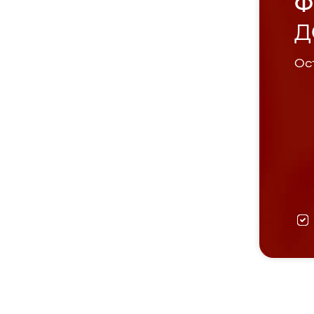
Ф
Д
Ост