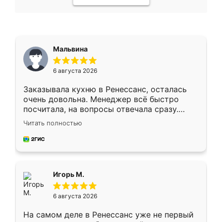
Мальвина
6 августа 2026
Заказывала кухню в Ренессанс, осталась
очень довольна. Менеджер всё быстро
посчитала, на вопросы отвечала сразу.
Замерщик приехал в субботу, подошёл к
Читать полностью
делу со всей ответственностью. Собрали
за день, ребята работали аккуратно, даже
пыли почти не было. Качество отличное,
ящики ходят плавно, ничего не скрипит.
Всё подошло как влитое.
Игорь М.
6 августа 2026
На самом деле в Ренессанс уже не первый