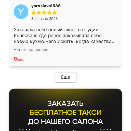
yaroslava1986
3 августа 2026
Заказала себе новый шкаф в студии
Ренессанс где ранее заказывала себе
новую кухню.Чего искать, когда качеством
вполне довольна. Служит кухня уже почти
Читать полностью
два года, нареканий нет.
Еще
ЗАКАЗАТЬ
БЕСПЛАТНОЕ ТАКСИ
ДО НАШЕГО САЛОНА