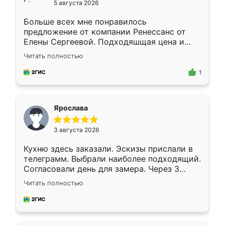
5 августа 2026
Больше всех мне понравилось
предложение от компании Ренессанс от
Елены Сергеевой. Подходяшщая цена и
короткие сроки изготовления. Приехавший
Читать полностью
для замера сотрудник Владислав
предложил по моему эскизу самый
1
подходящий вариант шкафа. Немного его
видоизменил, получилось даже лучше, чем
я хотела.
Ярослава
3 августа 2026
Кухню здесь заказали. Эскизы прислали в
телеграмм. Выбрали наиболее подходящий.
Согласовали день для замера. Через 3
недели кухня была уже готова. Остались
Читать полностью
довольны работой. Спасибо Ренессанс
мебель за качественную работу!