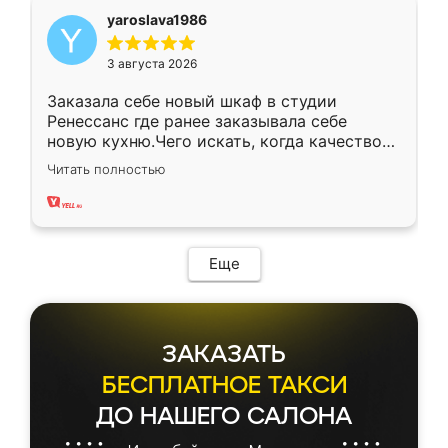
yaroslava1986
3 августа 2026
Заказала себе новый шкаф в студии
Ренессанс где ранее заказывала себе
новую кухню.Чего искать, когда качеством
вполне довольна. Служит кухня уже почти
Читать полностью
два года, нареканий нет.
Еще
ЗАКАЗАТЬ
БЕСПЛАТНОЕ ТАКСИ
ДО НАШЕГО САЛОНА