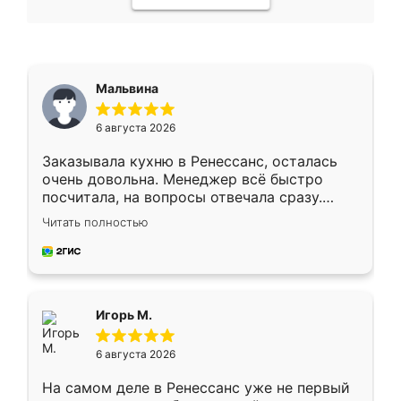
Мальвина
6 августа 2026
Заказывала кухню в Ренессанс, осталась
очень довольна. Менеджер всё быстро
посчитала, на вопросы отвечала сразу.
Замерщик приехал в субботу, подошёл к
Читать полностью
делу со всей ответственностью. Собрали
за день, ребята работали аккуратно, даже
пыли почти не было. Качество отличное,
ящики ходят плавно, ничего не скрипит.
Всё подошло как влитое.
Игорь М.
6 августа 2026
На самом деле в Ренессанс уже не первый