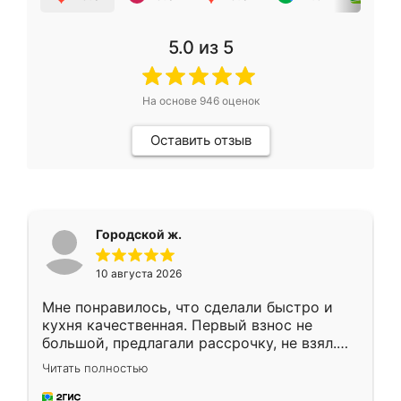
5.0
из 5
На основе
946
оценок
Оставить отзыв
Городской ж.
10 августа 2026
Мне понравилось, что сделали быстро и
кухня качественная. Первый взнос не
большой, предлагали рассрочку, не взял.
Ждал меньше месяца, сборщик с прямыми
Читать полностью
руками. По цене вышло адекватно.
Рекомендую!