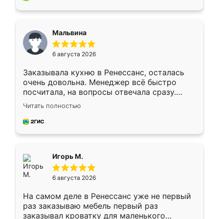
Мальвина
6 августа 2026
Заказывала кухню в Ренессанс, осталась
очень довольна. Менеджер всё быстро
посчитала, на вопросы отвечала сразу.
Замерщик приехал в субботу, подошёл к
Читать полностью
делу со всей ответственностью. Собрали
за день, ребята работали аккуратно, даже
пыли почти не было. Качество отличное,
ящики ходят плавно, ничего не скрипит.
Всё подошло как влитое.
Игорь М.
6 августа 2026
На самом деле в Ренессанс уже не первый
раз заказываю мебель первый раз
заказывал кроватку для маленького