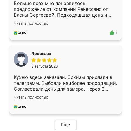
Больше всех мне понравилось
предложение от компании Ренессанс от
Елены Сергеевой. Подходяшщая цена и
короткие сроки изготовления. Приехавший
Читать полностью
для замера сотрудник Владислав
предложил по моему эскизу самый
1
подходящий вариант шкафа. Немного его
видоизменил, получилось даже лучше, чем
я хотела.
Ярослава
3 августа 2026
Кухню здесь заказали. Эскизы прислали в
телеграмм. Выбрали наиболее подходящий.
Согласовали день для замера. Через 3
недели кухня была уже готова. Остались
Читать полностью
довольны работой. Спасибо Ренессанс
мебель за качественную работу!
Еще