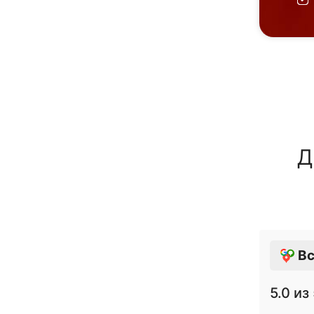
Д
Вс
5.0
из 