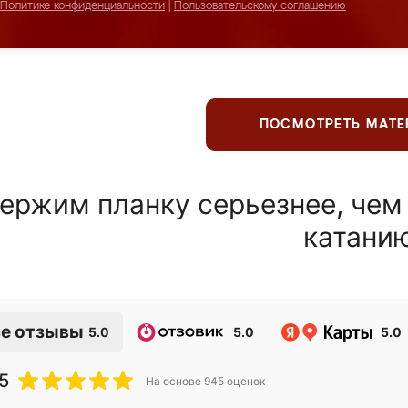
Политике конфиденциальности
|
Пользовательскому соглашению
ПОСМОТРЕТЬ МАТ
ержим планку серьезнее, чем
катани
е отзывы
5.0
5.0
5.0
5
На основе
945
оценок