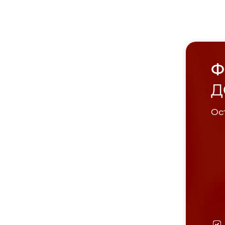
Ф
Д
Ост