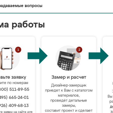
задаваемые вопросы
ма работы
вьте заявку
Замер и расчет
ите по номерам
Дизайнер-замерщик
800) 511-89-55
приедет к Вам с каталогом
материалов,
Вы
495) 665-24-01
проведёт детальные
р
926) 409-68-13
замеры,
д
составит проект и сделает
з
те заявку на сайте для