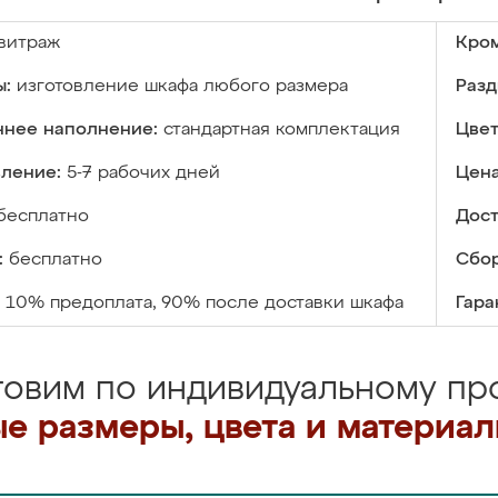
витраж
Кром
ы:
изготовление шкафа любого размера
Разд
ннее наполнение:
стандартная комплектация
Цвет
вление:
5-7 рабочих дней
Цена
бесплатно
Дост
:
бесплатно
Сбор
10% предоплата, 90% после доставки шкафа
Гара
товим по индивидуальному про
е размеры, цвета и материа