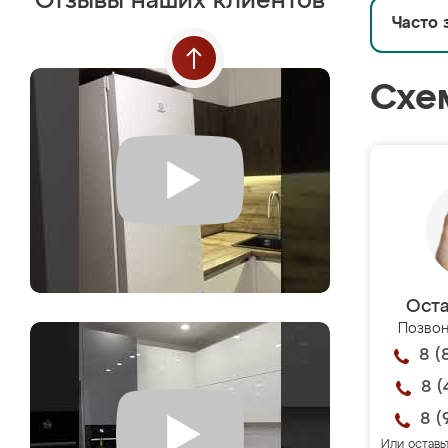
Отзывы наших клиентов
Часто 
Схе
Оста
Позвон
8 (
8 (
8 (
Или оставь