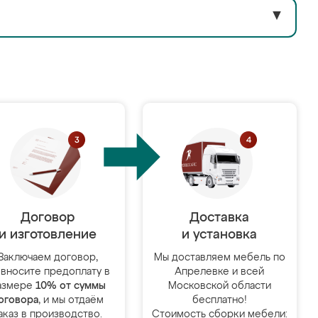
▼
Договор
Доставка
и изготовление
и установка
Заключаем договор,
Мы доставляем мебель по
 вносите предоплату в
Апрелевке и всей
азмере
10% от суммы
Московской области
оговора
, и мы отдаём
бесплатно!
аказ в производство.
Стоимость сборки мебели: