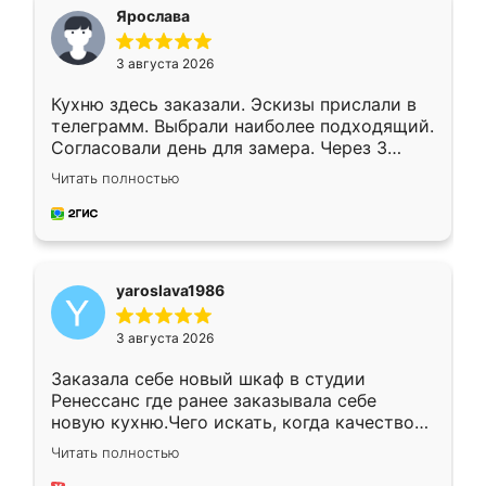
я хотела.
Ярослава
3 августа 2026
Кухню здесь заказали. Эскизы прислали в
телеграмм. Выбрали наиболее подходящий.
Согласовали день для замера. Через 3
недели кухня была уже готова. Остались
Читать полностью
довольны работой. Спасибо Ренессанс
мебель за качественную работу!
yaroslava1986
3 августа 2026
Заказала себе новый шкаф в студии
Ренессанс где ранее заказывала себе
новую кухню.Чего искать, когда качеством
вполне довольна. Служит кухня уже почти
Читать полностью
два года, нареканий нет.