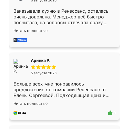
6 августа 2026
мебели буду заказывать только здесь.
Заказывала кухню в Ренессанс, осталась
очень довольна. Менеджер всё быстро
посчитала, на вопросы отвечала сразу.
Замерщик приехал в субботу, подошёл к
Читать полностью
делу со всей ответственностью. Собрали
за день, ребята работали аккуратно, даже
пыли почти не было. Качество отличное,
ящики ходят плавно, ничего не скрипит.
Всё подошло как влитое.
Аринка Р.
5 августа 2026
Больше всех мне понравилось
предложение от компании Ренессанс от
Елены Сергеевой. Подходяшщая цена и
короткие сроки изготовления. Приехавший
Читать полностью
для замера сотрудник Владислав
предложил по моему эскизу самый
1
подходящий вариант шкафа. Немного его
видоизменил, получилось даже лучше, чем