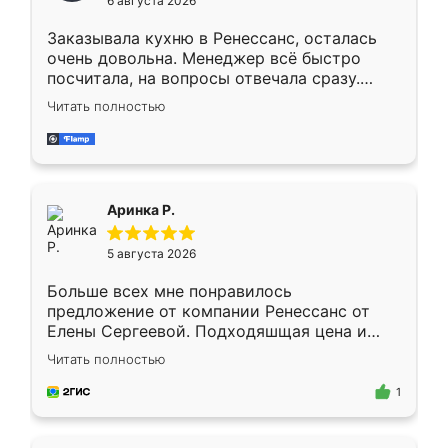
6 августа 2026
мебели буду заказывать только здесь.
Заказывала кухню в Ренессанс, осталась
очень довольна. Менеджер всё быстро
посчитала, на вопросы отвечала сразу.
Замерщик приехал в субботу, подошёл к
Читать полностью
делу со всей ответственностью. Собрали
за день, ребята работали аккуратно, даже
пыли почти не было. Качество отличное,
ящики ходят плавно, ничего не скрипит.
Всё подошло как влитое.
Аринка Р.
5 августа 2026
Больше всех мне понравилось
предложение от компании Ренессанс от
Елены Сергеевой. Подходяшщая цена и
короткие сроки изготовления. Приехавший
Читать полностью
для замера сотрудник Владислав
предложил по моему эскизу самый
1
подходящий вариант шкафа. Немного его
видоизменил, получилось даже лучше, чем