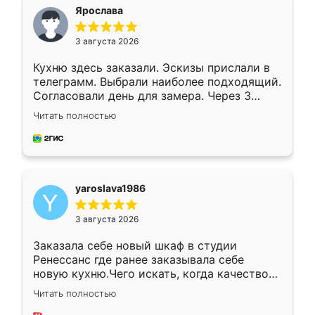
я хотела.
Ярослава
3 августа 2026
Кухню здесь заказали. Эскизы прислали в
телеграмм. Выбрали наиболее подходящий.
Согласовали день для замера. Через 3
недели кухня была уже готова. Остались
Читать полностью
довольны работой. Спасибо Ренессанс
мебель за качественную работу!
yaroslava1986
3 августа 2026
Заказала себе новый шкаф в студии
Ренессанс где ранее заказывала себе
новую кухню.Чего искать, когда качеством
вполне довольна. Служит кухня уже почти
Читать полностью
два года, нареканий нет.